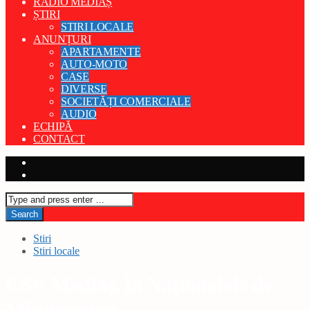
RADIO MEDIAȘ
ȘTIRI
STIRI LOCALE
ANUNȚURI
APARTAMENTE
AUTO-MOTO
CASE
DIVERSE
SOCIETĂȚI COMERCIALE
AUDIO
ECHIPĂ
CONTACT
Stiri
Stiri locale
CSS Mediaș, la Naționalele de