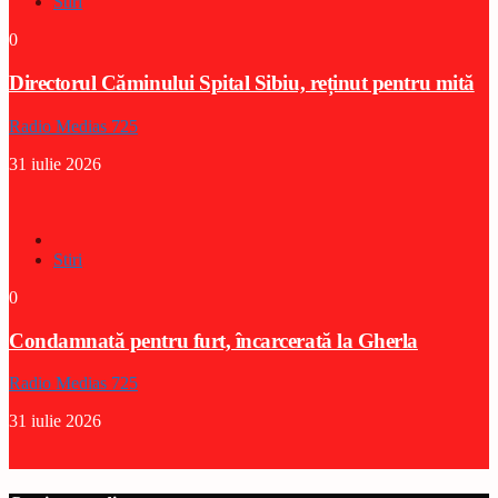
Stiri
0
Directorul Căminului Spital Sibiu, reținut pentru mită
Radio Medias 725
31 iulie 2026
Stiri
0
Condamnată pentru furt, încarcerată la Gherla
Radio Medias 725
31 iulie 2026