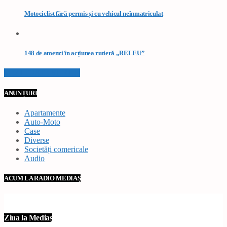
Motociclist fără permis și cu vehicul neînmatriculat
148 de amenzi în acțiunea rutieră „RELEU”
VEZI TOATE STIRILE
ANUNȚURI
Apartamente
Auto-Moto
Case
Diverse
Societăți comericale
Audio
ACUM LA RADIO MEDIAȘ
Ziua la Mediaș