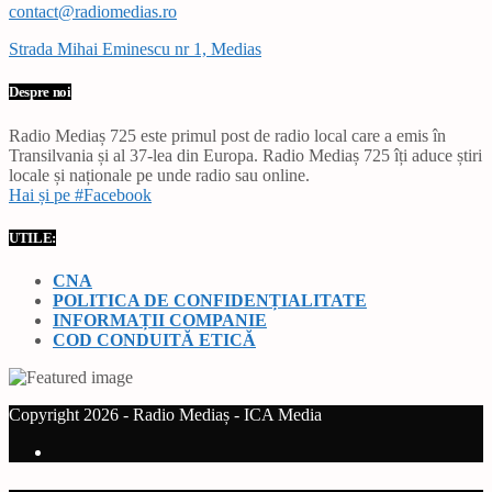
contact@radiomedias.ro
Strada Mihai Eminescu nr 1, Medias
Despre noi
Radio Mediaș 725 este primul post de radio local care a emis în
Transilvania și al 37-lea din Europa. Radio Mediaș 725 îți aduce știri
locale și naționale pe unde radio sau online.
Hai și pe #Facebook
UTILE:
CNA
POLITICA DE CONFIDENȚIALITATE
INFORMAȚII COMPANIE
COD CONDUITĂ ETICĂ
Copyright 2026 - Radio Mediaș - ICA Media