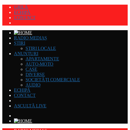
GRILĂ
ECHIPĂ
CONTACT
RADIO MEDIAȘ
ȘTIRI
STIRI LOCALE
ANUNȚURI
APARTAMENTE
AUTO-MOTO
CASE
DIVERSE
SOCIETĂȚI COMERCIALE
AUDIO
ECHIPĂ
CONTACT
ASCULTĂ LIVE