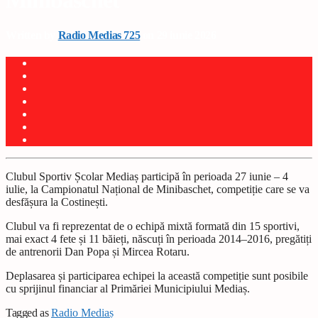
Minibaschet
Written by
Radio Medias 725
on 29 iunie 2026
Clubul Sportiv Școlar Mediaș participă în perioada 27 iunie – 4
iulie, la Campionatul Național de Minibaschet, competiție care se va
desfășura la Costinești.
Clubul va fi reprezentat de o echipă mixtă formată din 15 sportivi,
mai exact 4 fete și 11 băieți, născuți în perioada 2014–2016, pregătiți
de antrenorii Dan Popa și Mircea Rotaru.
Deplasarea și participarea echipei la această competiție sunt posibile
cu sprijinul financiar al Primăriei Municipiului Mediaș.
Tagged as
Radio Mediaș