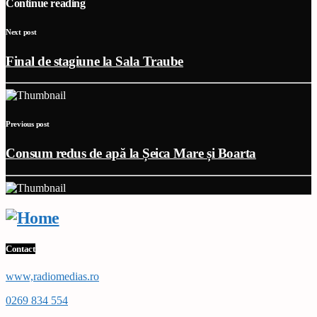
Continue reading
Next post
Final de stagiune la Sala Traube
Previous post
Consum redus de apă la Șeica Mare și Boarta
Contact
www,radiomedias.ro
0269 834 554