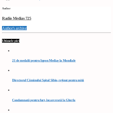
Author
Radio Medias 725
Author's archive
Ultimele știri
21 de medalii pentru Ippon Mediaș la Mondiale
Directorul Căminului Spital Sibiu, reținut pentru mită
Condamnată pentru furt, încarcerată la Gherla