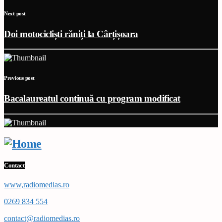
Next post
Doi motocicliști răniți la Cârțișoara
Previous post
Bacalaureatul continuă cu program modificat
Contact
www,radiomedias.ro
0269 834 554
contact@radiomedias.ro