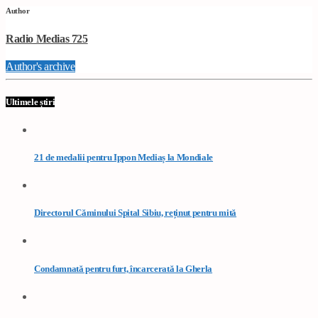
Author
Radio Medias 725
Author's archive
Ultimele știri
21 de medalii pentru Ippon Mediaș la Mondiale
Directorul Căminului Spital Sibiu, reținut pentru mită
Condamnată pentru furt, încarcerată la Gherla