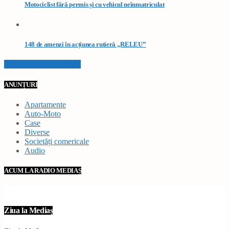
Motociclist fără permis și cu vehicul neînmatriculat
148 de amenzi în acțiunea rutieră „RELEU”
VEZI TOATE STIRILE
ANUNȚURI
Apartamente
Auto-Moto
Case
Diverse
Societăți comericale
Audio
ACUM LA RADIO MEDIAȘ
Ziua la Mediaș