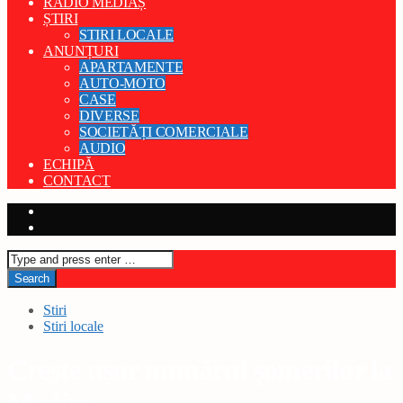
RADIO MEDIAȘ
ȘTIRI
STIRI LOCALE
ANUNȚURI
APARTAMENTE
AUTO-MOTO
CASE
DIVERSE
SOCIETĂȚI COMERCIALE
AUDIO
ECHIPĂ
CONTACT
Stiri
Stiri locale
Crește ușor numărul șomerilor la