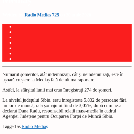
Mediaș
Written by
Radio Medias 725
on 30 iunie 2026
Numărul șomerilor, atât indemnizați, cât și neindemnizați, este în
ușoară creștere la Mediaș față de ultima raportare.
Astfel, la sfârșitul lunii mai erau înregistrați 274 de șomeri.
La nivelul județului Sibiu, erau înregistrate 5.832 de persoane fără
un loc de muncă, rata șomajului fiind de 3,05%, după cum ne-a
declarat Dana Radu, responsabil relații mass-media în cadrul
Agenției Județene pentru Ocuparea Forței de Muncă Sibiu.
Tagged as
Radio Mediaș