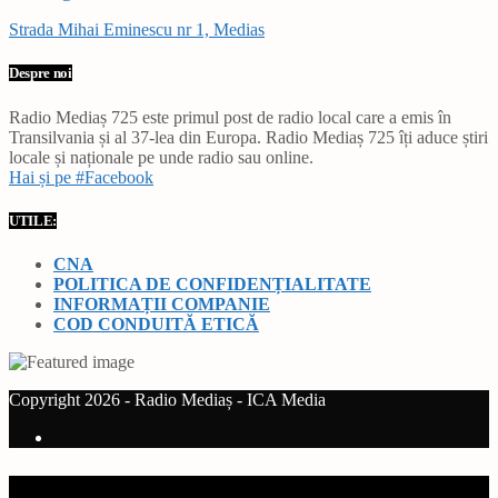
Strada Mihai Eminescu nr 1, Medias
Despre noi
Radio Mediaș 725 este primul post de radio local care a emis în
Transilvania și al 37-lea din Europa. Radio Mediaș 725 îți aduce știri
locale și naționale pe unde radio sau online.
Hai și pe #Facebook
UTILE:
CNA
POLITICA DE CONFIDENȚIALITATE
INFORMAȚII COMPANIE
COD CONDUITĂ ETICĂ
Copyright 2026 - Radio Mediaș - ICA Media
Current track