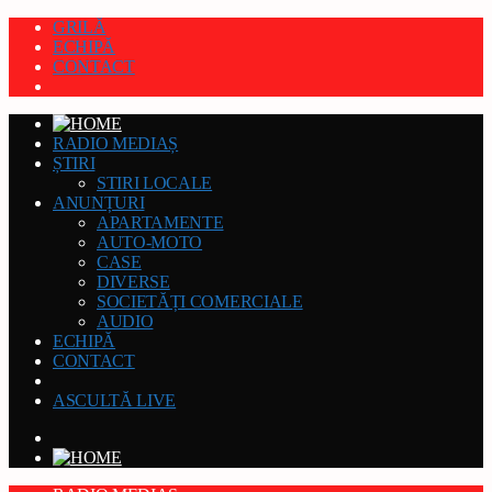
GRILĂ
ECHIPĂ
CONTACT
RADIO MEDIAȘ
ȘTIRI
STIRI LOCALE
ANUNȚURI
APARTAMENTE
AUTO-MOTO
CASE
DIVERSE
SOCIETĂȚI COMERCIALE
AUDIO
ECHIPĂ
CONTACT
ASCULTĂ LIVE