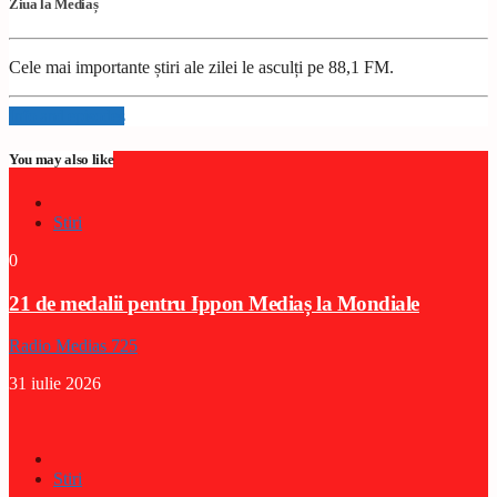
Ziua la Mediaș
Cele mai importante știri ale zilei le asculți pe 88,1 FM.
Info and episodes
You may also like
Stiri
0
21 de medalii pentru Ippon Mediaș la Mondiale
Radio Medias 725
31 iulie 2026
Stiri