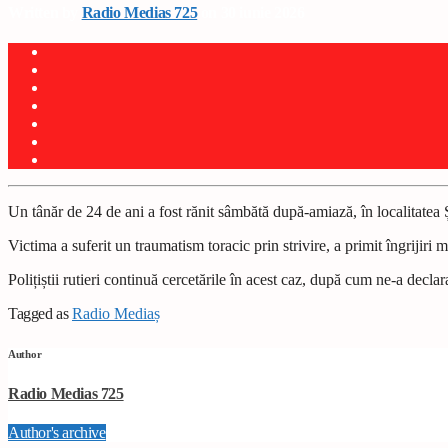
Written by
Radio Medias 725
on 30 iunie 2026
Un tânăr de 24 de ani a fost rănit sâmbătă după-amiază, în localitatea Șm
Victima a suferit un traumatism toracic prin strivire, a primit îngrijir
Polițiștii rutieri continuă cercetările în acest caz, după cum ne-a decl
Tagged as
Radio Mediaș
Author
Radio Medias 725
Author's archive