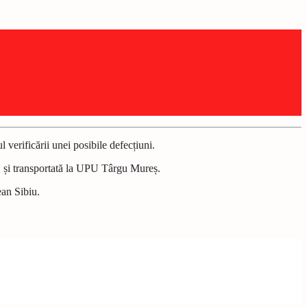
 verificării unei posibile defecțiuni.
URD și transportată la UPU Târgu Mureș.
ean Sibiu.