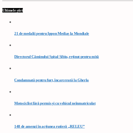
Ultimele știri
21 de medalii pentru Ippon Mediaș la Mondiale
Directorul Căminului Spital Sibiu, reținut pentru mită
Condamnată pentru furt, încarcerată la Gherla
Motociclist fără permis și cu vehicul neînmatriculat
148 de amenzi în acțiunea rutieră „RELEU”