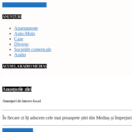
VEZI TOATE STIRILE
ANUNȚURI
Apartamente
Auto-Moto
Case
Diverse
Societăți comericale
Audio
ACUM LA RADIO MEDIAȘ
Anunțurile zilei
Anunțuri de interes local
În fiecare zi îți aducem cele mai proaspete știri din Mediaș și împrejur
Info and episodes