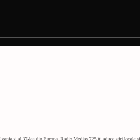
vania și al 37-lea din Europa. Radio Mediaș 725 îți aduce știri locale ș