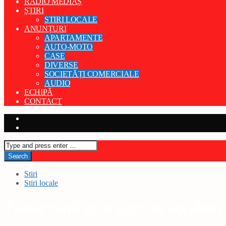
RADIO MEDIAȘ
ȘTIRI
STIRI LOCALE
ANUNȚURI
APARTAMENTE
AUTO-MOTO
CASE
DIVERSE
SOCIETĂȚI COMERCIALE
AUDIO
ECHIPĂ
CONTACT
Stiri
Stiri locale
Tânăr rănit grav într-un accident 