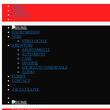
GRILĂ
ECHIPĂ
CONTACT
RADIO MEDIAȘ
ȘTIRI
STIRI LOCALE
ANUNȚURI
APARTAMENTE
AUTO-MOTO
CASE
DIVERSE
SOCIETĂȚI COMERCIALE
AUDIO
ECHIPĂ
CONTACT
ASCULTĂ LIVE