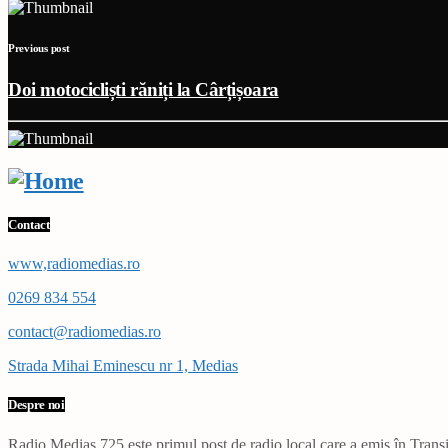
Previous post
Doi motocicliști răniți la Cârțișoara
Contact
www,radiomedias.ro
0269 834 554
contact@radiomedias.ro
Strada Mihai Eminescu nr 1, Medias
Despre noi
Radio Mediaș 725 este primul post de radio local care a emis în Transil