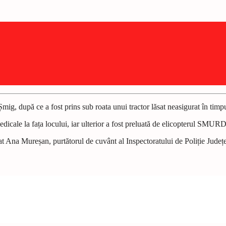
ig, după ce a fost prins sub roata unui tractor lăsat neasigurat în timpul
i medicale la fața locului, iar ulterior a fost preluată de elicopterul SM
arat Ana Mureșan, purtătorul de cuvânt al Inspectoratului de Poliție Județ