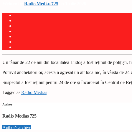
Written by
Radio Medias 725
on 1 iulie 2026
Un tânăr de 22 de ani din localitatea Ludoș a fost reținut de polițiști, fi
Potrivit anchetatorilor, acesta a agresat un alt localnic, în vârstă de 2
Suspectul a fost reținut pentru 24 de ore și încarcerat în Centrul de Re
Tagged as
Radio Mediaș
Author
Radio Medias 725
Author's archive