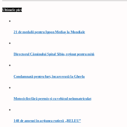
Ultimele știri
21 de medalii pentru Ippon Mediaș la Mondiale
Directorul Căminului Spital Sibiu, reținut pentru mită
Condamnată pentru furt, încarcerată la Gherla
Motociclist fără permis și cu vehicul neînmatriculat
148 de amenzi în acțiunea rutieră „RELEU”