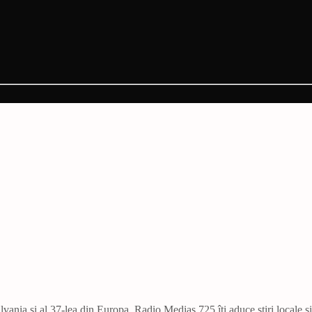
vania și al 37-lea din Europa. Radio Mediaș 725 îți aduce știri locale ș