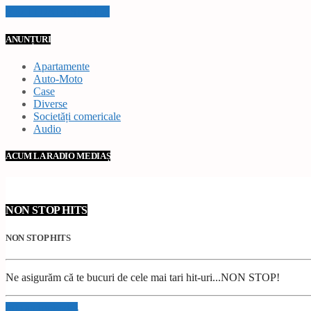
VEZI TOATE STIRILE
ANUNȚURI
Apartamente
Auto-Moto
Case
Diverse
Societăți comericale
Audio
ACUM LA RADIO MEDIAȘ
NON STOP HITS
NON STOP HITS
Ne asigurăm că te bucuri de cele mai tari hit-uri...NON STOP!
Info and episodes