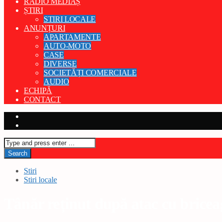
RADIO MEDIAȘ
ȘTIRI
STIRI LOCALE
ANUNȚURI
APARTAMENTE
AUTO-MOTO
CASE
DIVERSE
SOCIETĂȚI COMERCIALE
AUDIO
ECHIPĂ
CONTACT
Stiri
Stiri locale
Tânăr reținut după atac cu bricea