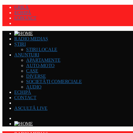
GRILĂ
ECHIPĂ
CONTACT
RADIO MEDIAȘ
ȘTIRI
STIRI LOCALE
ANUNȚURI
APARTAMENTE
AUTO-MOTO
CASE
DIVERSE
SOCIETĂȚI COMERCIALE
AUDIO
ECHIPĂ
CONTACT
ASCULTĂ LIVE