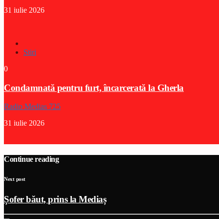
31 iulie 2026
Stiri
0
Condamnată pentru furt, încarcerată la Gherla
Radio Medias 725
31 iulie 2026
Continue reading
Next post
Șofer băut, prins la Mediaș