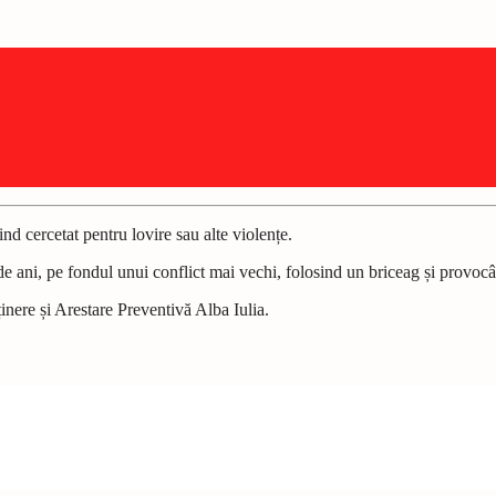
ind cercetat pentru lovire sau alte violențe.
4 de ani, pe fondul unui conflict mai vechi, folosind un briceag și provocâ
ținere și Arestare Preventivă Alba Iulia.