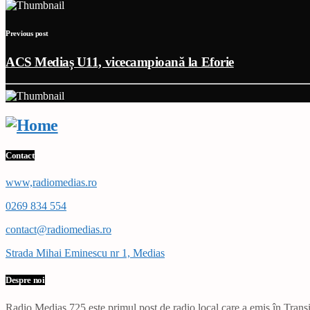
Previous post
ACS Mediaș U11, vicecampioană la Eforie
Contact
www,radiomedias.ro
0269 834 554
contact@radiomedias.ro
Strada Mihai Eminescu nr 1, Medias
Despre noi
Radio Mediaș 725 este primul post de radio local care a emis în Transil