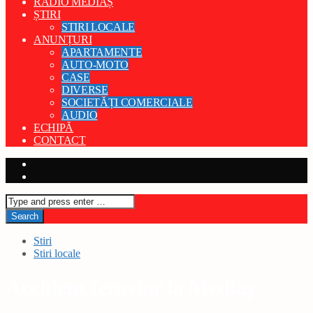
RADIO MEDIAȘ
ȘTIRI
STIRI LOCALE
ANUNȚURI
APARTAMENTE
AUTO-MOTO
CASE
DIVERSE
SOCIETĂȚI COMERCIALE
AUDIO
ECHIPĂ
CONTACT
Stiri
Stiri locale
Accident feroviar la Mediaș