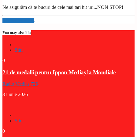
Ne asigurăm că te bucuri de cele mai tari hit-uri...NON STOP!
Info and episodes
You may also like
Stiri
0
21 de medalii pentru Ippon Mediaș la Mondiale
Radio Medias 725
31 iulie 2026
Stiri
0