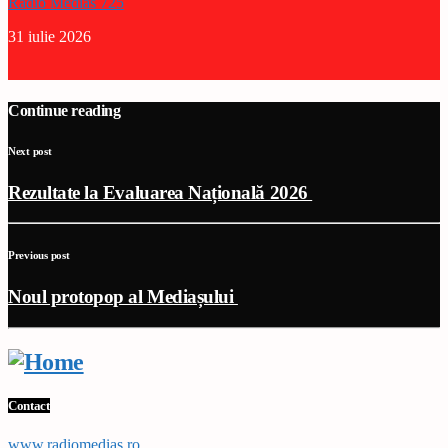
Radio Medias 725
31 iulie 2026
Continue reading
Next post
Rezultate la Evaluarea Națională 2026
Previous post
Noul protopop al Mediașului
Contact
www,radiomedias.ro