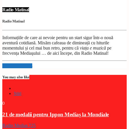
Radio Matinal
Radio Matinal
Informațiile de care ai nevoie pentru un start sigur într-o nouă
aventură cotidiană. Mixăm cafeaua de dimineață cu hiturile
momentului și cel mai bun retro, pentru că
viața e muzică
pe
frecvența Mediaşului … de aici începe, din Radio Matinal!
Info and episodes
You may also like
Stiri
0
21 de medalii pentru Ippon Mediaș la Mondiale
Radio Medias 725