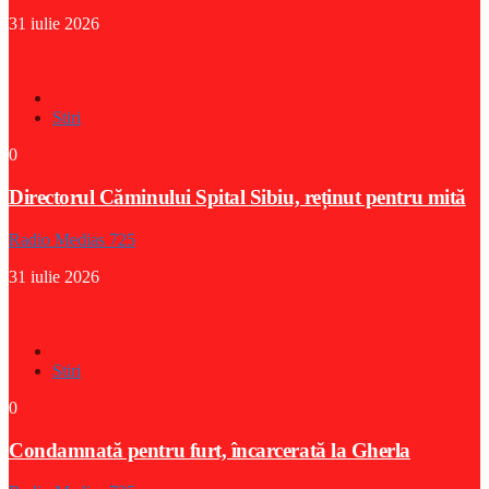
31 iulie 2026
Stiri
0
Directorul Căminului Spital Sibiu, reținut pentru mită
Radio Medias 725
31 iulie 2026
Stiri
0
Condamnată pentru furt, încarcerată la Gherla