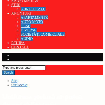
RADIO MEDIAȘ
ȘTIRI
STIRI LOCALE
ANUNȚURI
APARTAMENTE
AUTO-MOTO
CASE
DIVERSE
SOCIETĂȚI COMERCIALE
AUDIO
ECHIPĂ
CONTACT
Stiri
Stiri locale
Uniforma școlară ar putea