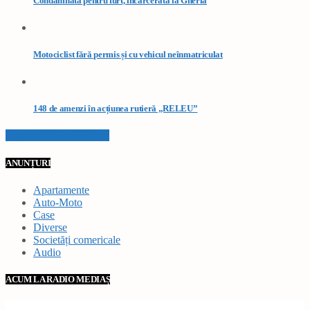
Condamnată pentru furt, încarcerată la Gherla
Motociclist fără permis și cu vehicul neînmatriculat
148 de amenzi în acțiunea rutieră „RELEU”
VEZI TOATE STIRILE
ANUNȚURI
Apartamente
Auto-Moto
Case
Diverse
Societăți comericale
Audio
ACUM LA RADIO MEDIAȘ