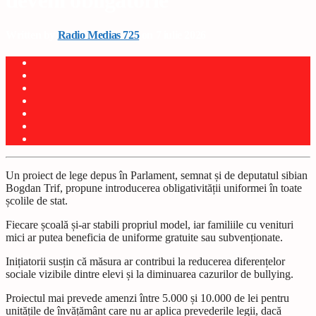
deveni obligatorie
Written by
Radio Medias 725
on 7 iulie 2026
Un proiect de lege depus în Parlament, semnat și de deputatul sibian
Bogdan Trif, propune introducerea obligativității uniformei în toate
școlile de stat.
Fiecare școală și-ar stabili propriul model, iar familiile cu venituri
mici ar putea beneficia de uniforme gratuite sau subvenționate.
Inițiatorii susțin că măsura ar contribui la reducerea diferențelor
sociale vizibile dintre elevi și la diminuarea cazurilor de bullying.
Proiectul mai prevede amenzi între 5.000 și 10.000 de lei pentru
unitățile de învățământ care nu ar aplica prevederile legii, dacă