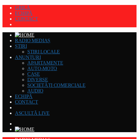
GRILĂ
ECHIPĂ
CONTACT
RADIO MEDIAȘ
ȘTIRI
STIRI LOCALE
ANUNȚURI
APARTAMENTE
AUTO-MOTO
CASE
DIVERSE
SOCIETĂȚI COMERCIALE
AUDIO
ECHIPĂ
CONTACT
ASCULTĂ LIVE