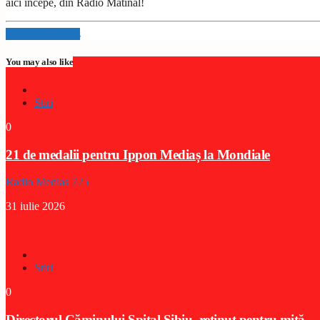
aici începe, din Radio Matinal!
Info and episodes
You may also like
Stiri
0
21 de medalii pentru Ippon Mediaș la Mondiale
Radio Medias 725
31 iulie 2026
Stiri
0
Directorul Căminului Spital Sibiu, reținut pentru mită