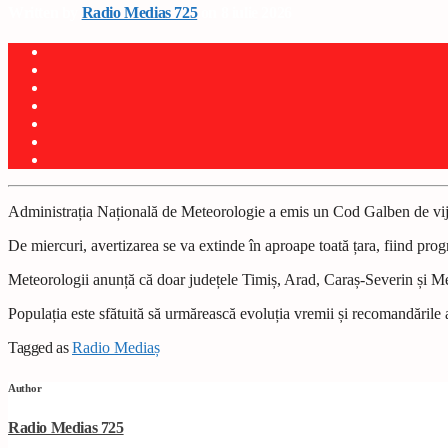
Written by
Radio Medias 725
on 8 iulie 2026
Administrația Națională de Meteorologie a emis un Cod Galben de vij
De miercuri, avertizarea se va extinde în aproape toată țara, fiind progn
Meteorologii anunță că doar județele Timiș, Arad, Caraș-Severin și Meh
Populația este sfătuită să urmărească evoluția vremii și recomandările au
Tagged as
Radio Mediaș
Author
Radio Medias 725