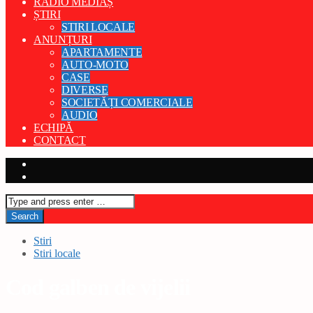
RADIO MEDIAȘ
ȘTIRI
STIRI LOCALE
ANUNȚURI
APARTAMENTE
AUTO-MOTO
CASE
DIVERSE
SOCIETĂȚI COMERCIALE
AUDIO
ECHIPĂ
CONTACT
Stiri
Stiri locale
Cod galben de vijelii