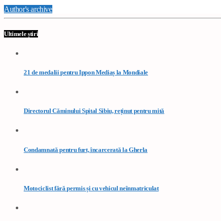
Author's archive
Ultimele știri
21 de medalii pentru Ippon Mediaș la Mondiale
Directorul Căminului Spital Sibiu, reținut pentru mită
Condamnată pentru furt, încarcerată la Gherla
Motociclist fără permis și cu vehicul neînmatriculat