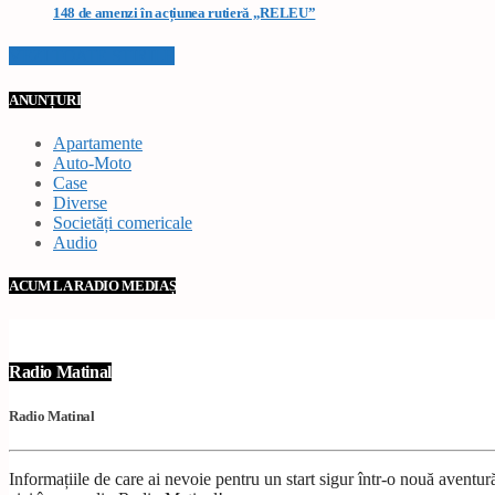
148 de amenzi în acțiunea rutieră „RELEU”
VEZI TOATE STIRILE
ANUNȚURI
Apartamente
Auto-Moto
Case
Diverse
Societăți comericale
Audio
ACUM LA RADIO MEDIAȘ
Radio Matinal
Radio Matinal
Informațiile de care ai nevoie pentru un start sigur într-o nouă avent