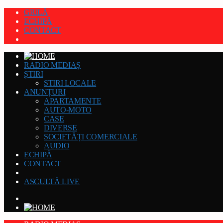
GRILĂ
ECHIPĂ
CONTACT
RADIO MEDIAȘ
ȘTIRI
STIRI LOCALE
ANUNȚURI
APARTAMENTE
AUTO-MOTO
CASE
DIVERSE
SOCIETĂȚI COMERCIALE
AUDIO
ECHIPĂ
CONTACT
ASCULTĂ LIVE