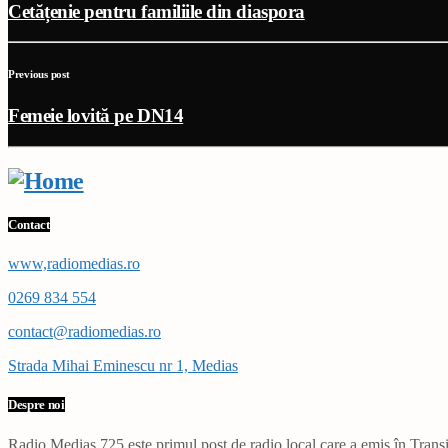
Cetățenie pentru familiile din diaspora
Previous post
Femeie lovită pe DN14
Contact
www,radiomedias.ro
0269 834 554
contact@radiomedias.ro
Strada Mihai Eminescu nr 1, Medias
Despre noi
Radio Mediaș 725 este primul post de radio local care a emis în Transil