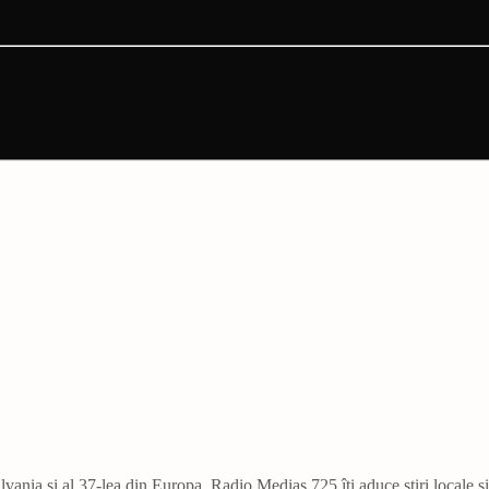
vania și al 37-lea din Europa. Radio Mediaș 725 îți aduce știri locale ș