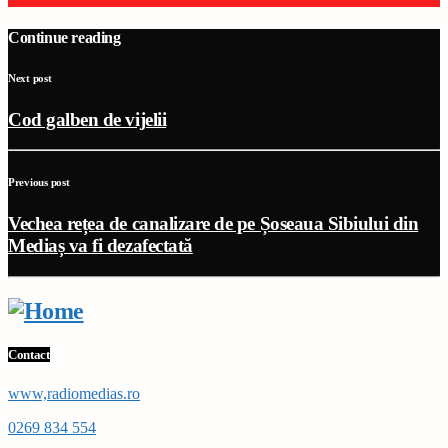
Continue reading
Next post
Cod galben de vijelii
Previous post
Vechea rețea de canalizare de pe Șoseaua Sibiului din
Mediaș va fi dezafectată
Contact
www,radiomedias.ro
0269 834 554