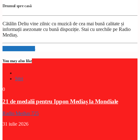
Drumul spre casă
Cătălin Deliu vine zilnic cu muzică de cea mai bună calitate și
informații asezonate cu bună dispoziție. Stai cu urechile pe Radio
Mediaș.
Info and episodes
You may also like
Stiri
0
21 de medalii pentru Ippon Mediaș la Mondiale
Radio Medias 725
31 iulie 2026