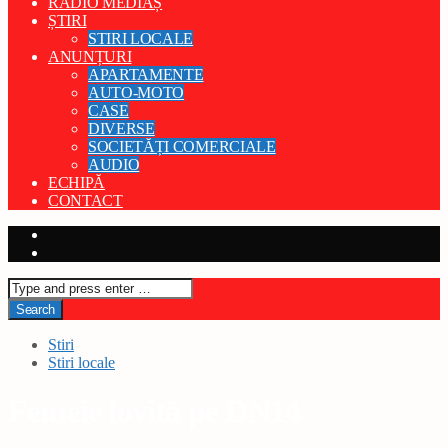
RADIO MEDIAȘ
ȘTIRI
STIRI LOCALE
ANUNȚURI
APARTAMENTE
AUTO-MOTO
CASE
DIVERSE
SOCIETĂȚI COMERCIALE
AUDIO
ECHIPĂ
CONTACT
Stiri
Stiri locale
Femeie lovită pe DN14