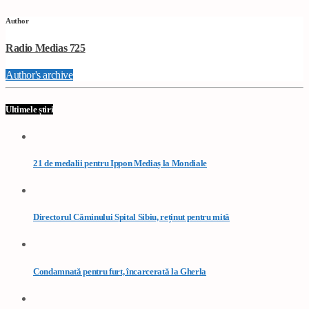
Author
Radio Medias 725
Author's archive
Ultimele știri
21 de medalii pentru Ippon Mediaș la Mondiale
Directorul Căminului Spital Sibiu, reținut pentru mită
Condamnată pentru furt, încarcerată la Gherla