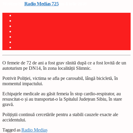
Written by
Radio Medias 725
on 8 iulie 2026
O femeie de 72 de ani a fost grav rănită după ce a fost lovită de un
autoturism pe DN14, în zona localității Slimnic.
Potrivit Poliției, victima se afla pe carosabil, lângă bicicletă, în
momentul impactului.
Echipajele medicale au găsit femeia în stop cardio-respirator, au
resuscitat-o și au transportat-o la Spitalul Județean Sibiu, în stare
gravă.
Polițiștii continuă cercetările pentru a stabili cauzele exacte ale
accidentului.
Tagged as
Radio Mediaș