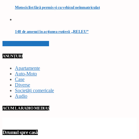
Motociclist fără permis și cu vehicul neînmatriculat
148 de amenzi în acțiunea rutieră „RELEU”
VEZI TOATE STIRILE
ANUNȚURI
Apartamente
Auto-Moto
Case
Diverse
Societăți comericale
Audio
ACUM LA RADIO MEDIAȘ
Drumul spre casă