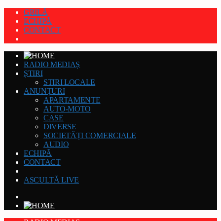
GRILĂ
ECHIPĂ
CONTACT
RADIO MEDIAȘ
ȘTIRI
STIRI LOCALE
ANUNȚURI
APARTAMENTE
AUTO-MOTO
CASE
DIVERSE
SOCIETĂȚI COMERCIALE
AUDIO
ECHIPĂ
CONTACT
ASCULTĂ LIVE