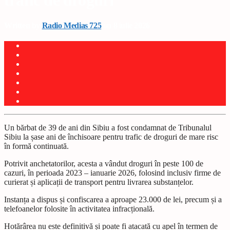
trafic de droguri
Written by
Radio Medias 725
on 8 iulie 2026
Un bărbat de 39 de ani din Sibiu a fost condamnat de Tribunalul
Sibiu la șase ani de închisoare pentru trafic de droguri de mare risc
în formă continuată.
Potrivit anchetatorilor, acesta a vândut droguri în peste 100 de
cazuri, în perioada 2023 – ianuarie 2026, folosind inclusiv firme de
curierat și aplicații de transport pentru livrarea substanțelor.
Instanța a dispus și confiscarea a aproape 23.000 de lei, precum și a
telefoanelor folosite în activitatea infracțională.
Hotărârea nu este definitivă și poate fi atacată cu apel în termen de