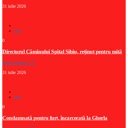
31 iulie 2026
Stiri
0
Directorul Căminului Spital Sibiu, reținut pentru mită
Radio Medias 725
31 iulie 2026
Stiri
0
Condamnată pentru furt, încarcerată la Gherla