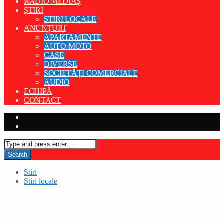
RADIO MEDIAȘ
ȘTIRI
STIRI LOCALE
ANUNȚURI
APARTAMENTE
AUTO-MOTO
CASE
DIVERSE
SOCIETĂȚI COMERCIALE
AUDIO
ECHIPĂ
CONTACT
Stiri
Stiri locale
Șase ani de închisoare pentru