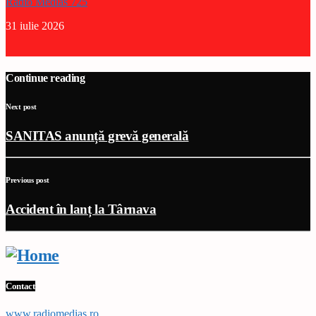
Radio Medias 725
31 iulie 2026
Continue reading
Next post
SANITAS anunță grevă generală
Previous post
Accident în lanț la Târnava
Contact
www,radiomedias.ro