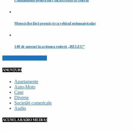
Condamnată pentru furt, încarcerată la Gherla
Motociclist fără permis și cu vehicul neînmatriculat
148 de amenzi în acțiunea rutieră „RELEU”
VEZI TOATE STIRILE
ANUNȚURI
Apartamente
Auto-Moto
Case
Diverse
Societăți comericale
Audio
ACUM LA RADIO MEDIAȘ