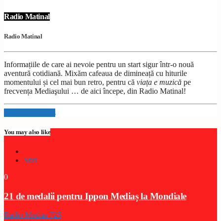
Radio Matinal
Radio Matinal
Informațiile de care ai nevoie pentru un start sigur într-o nouă
aventură cotidiană. Mixăm cafeaua de dimineață cu hiturile
momentului și cel mai bun retro, pentru că
viața e muzică
pe
frecvența Mediaşului … de aici începe, din Radio Matinal!
Info and episodes
You may also like
Stiri
0
21 de medalii pentru Ippon Mediaș la Mondiale
Radio Medias 725