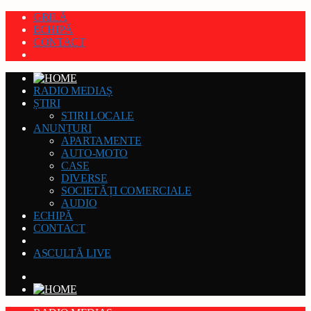
GRILĂ
ECHIPĂ
CONTACT
RADIO MEDIAȘ
ȘTIRI
STIRI LOCALE
ANUNȚURI
APARTAMENTE
AUTO-MOTO
CASE
DIVERSE
SOCIETĂȚI COMERCIALE
AUDIO
ECHIPĂ
CONTACT
ASCULTĂ LIVE