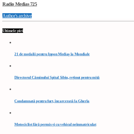
Radio Medias 725
Author's archive
Ultimele știri
21 de medalii pentru Ippon Mediaș la Mondiale
Directorul Căminului Spital Sibiu, reținut pentru mită
Condamnată pentru furt, încarcerată la Gherla
Motociclist fără permis și cu vehicul neînmatriculat