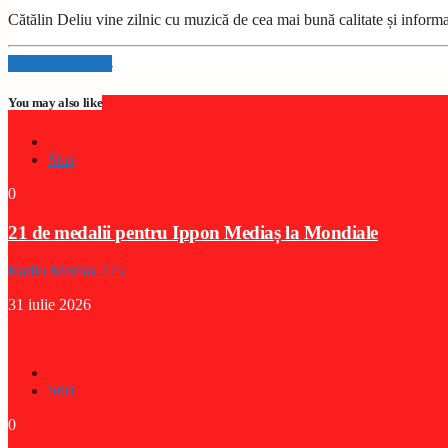
Cătălin Deliu vine zilnic cu muzică de cea mai bună calitate și inform
Info and episodes
You may also like
Stiri
0
21 de medalii pentru Ippon Mediaș la Mondiale
Radio Medias 725
31 iulie 2026
Stiri
0