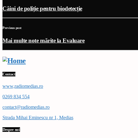
Câini de poliție pentru biodetecție
Previous post
Mai multe note mărite la Evaluare
Contact
www,radiomedias.ro
0269 834 554
contact@radiomedias.ro
Strada Mihai Eminescu nr 1, Medias
Despre noi