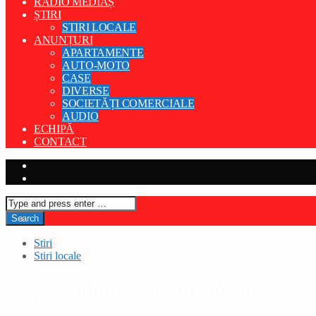
RADIO MEDIAȘ
ȘTIRI
STIRI LOCALE
ANUNȚURI
APARTAMENTE
AUTO-MOTO
CASE
DIVERSE
SOCIETĂȚI COMERCIALE
AUDIO
ECHIPĂ
CONTACT
Stiri
Stiri locale
ANAF filmează controalele