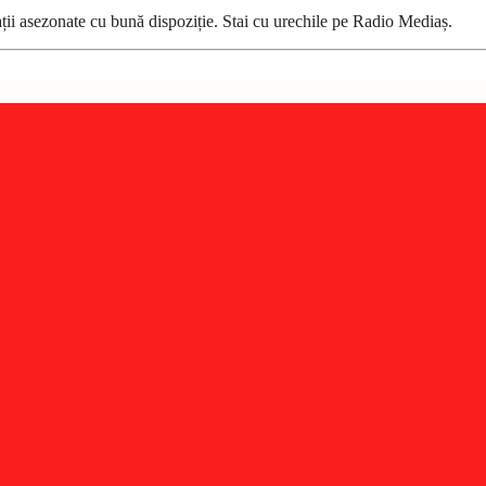
ații asezonate cu bună dispoziție. Stai cu urechile pe Radio Mediaș.