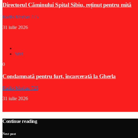
Directorul Căminului Spital Sibiu, reținut pentru mită
Radio Medias 725
31 iulie 2026
Stiri
0
Condamnată pentru furt, încarcerată la Gherla
Radio Medias 725
31 iulie 2026
Continue reading
Next post