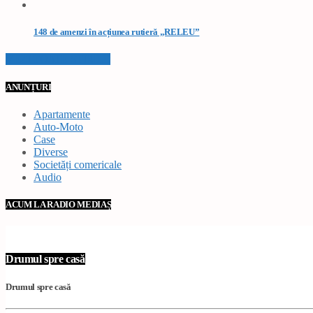
148 de amenzi în acțiunea rutieră „RELEU”
VEZI TOATE STIRILE
ANUNȚURI
Apartamente
Auto-Moto
Case
Diverse
Societăți comericale
Audio
ACUM LA RADIO MEDIAȘ
Drumul spre casă
Drumul spre casă