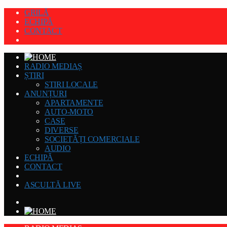
GRILĂ
ECHIPĂ
CONTACT
RADIO MEDIAȘ
ȘTIRI
STIRI LOCALE
ANUNȚURI
APARTAMENTE
AUTO-MOTO
CASE
DIVERSE
SOCIETĂȚI COMERCIALE
AUDIO
ECHIPĂ
CONTACT
ASCULTĂ LIVE