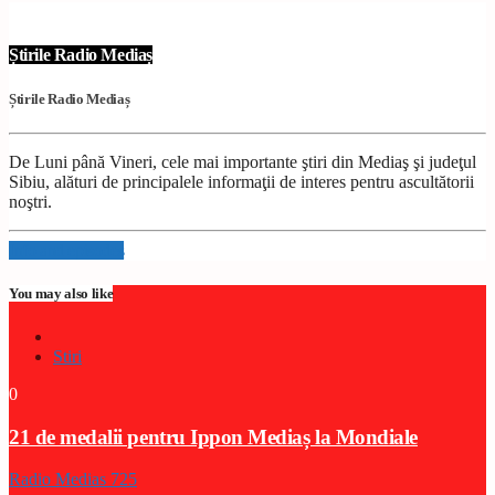
Știrile Radio Mediaș
Știrile Radio Mediaș
De Luni până Vineri, cele mai importante ştiri din Mediaş şi judeţul
Sibiu, alături de principalele informaţii de interes pentru ascultătorii
noştri.
Info and episodes
You may also like
Stiri
0
21 de medalii pentru Ippon Mediaș la Mondiale
Radio Medias 725