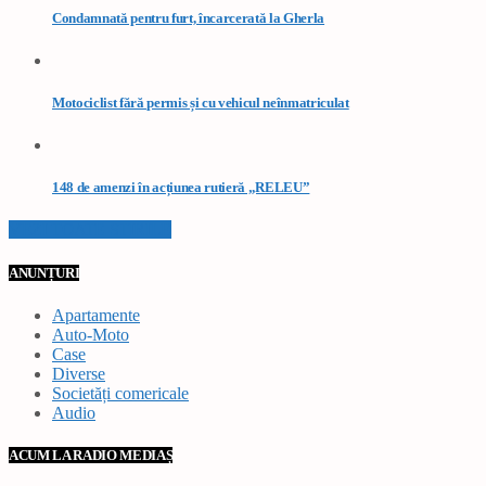
Condamnată pentru furt, încarcerată la Gherla
Motociclist fără permis și cu vehicul neînmatriculat
148 de amenzi în acțiunea rutieră „RELEU”
VEZI TOATE STIRILE
ANUNȚURI
Apartamente
Auto-Moto
Case
Diverse
Societăți comericale
Audio
ACUM LA RADIO MEDIAȘ