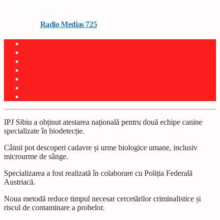
biodetecție
Written by
Radio Medias 725
on 9 iulie 2026
IPJ Sibiu a obținut atestarea națională pentru două echipe canine
specializate în biodetecție.
Câinii pot descoperi cadavre și urme biologice umane, inclusiv
microurme de sânge.
Specializarea a fost realizată în colaborare cu Poliția Federală
Austriacă.
Noua metodă reduce timpul necesar cercetărilor criminalistice și
riscul de contaminare a probelor.