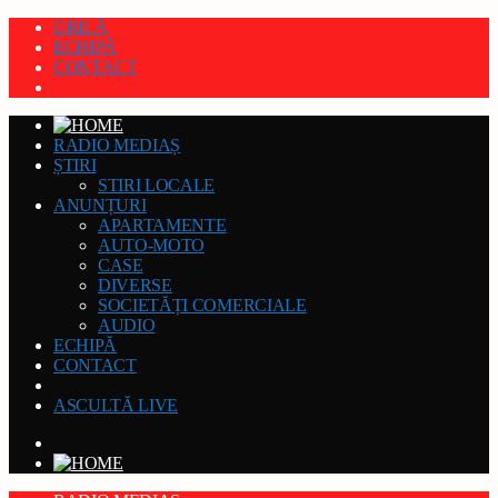
GRILĂ
ECHIPĂ
CONTACT
RADIO MEDIAȘ
ȘTIRI
STIRI LOCALE
ANUNȚURI
APARTAMENTE
AUTO-MOTO
CASE
DIVERSE
SOCIETĂȚI COMERCIALE
AUDIO
ECHIPĂ
CONTACT
ASCULTĂ LIVE