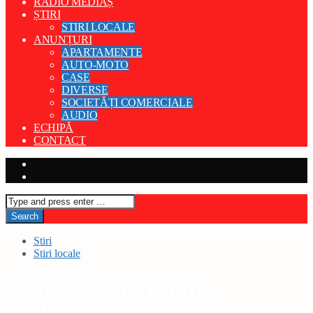
RADIO MEDIAȘ
ȘTIRI
STIRI LOCALE
ANUNȚURI
APARTAMENTE
AUTO-MOTO
CASE
DIVERSE
SOCIETĂȚI COMERCIALE
AUDIO
ECHIPĂ
CONTACT
Stiri
Stiri locale
Câini de poliție pentru