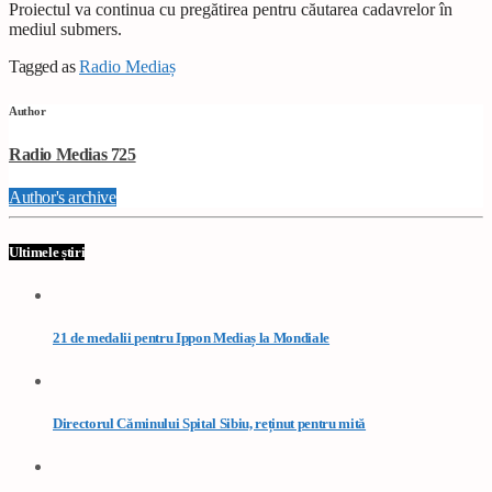
Proiectul va continua cu pregătirea pentru căutarea cadavrelor în
mediul submers.
Tagged as
Radio Mediaș
Author
Radio Medias 725
Author's archive
Ultimele știri
21 de medalii pentru Ippon Mediaș la Mondiale
Directorul Căminului Spital Sibiu, reținut pentru mită