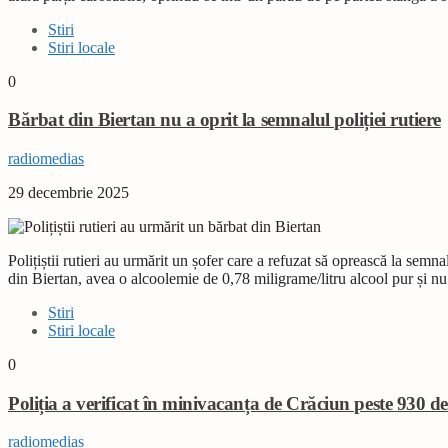
Stiri
Stiri locale
0
Bărbat din Biertan nu a oprit la semnalul poliției rutiere
radiomedias
29 decembrie 2025
Polițiștii rutieri au urmărit un șofer care a refuzat să oprească la sem
din Biertan, avea o alcoolemie de 0,78 miligrame/litru alcool pur și 
Stiri
Stiri locale
0
Poliția a verificat în minivacanța de Crăciun peste 930 d
radiomedias