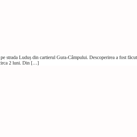
 pe strada Luduș din cartierul Gura-Câmpului. Descoperirea a fost făcută 
 circa 2 luni. Din […]