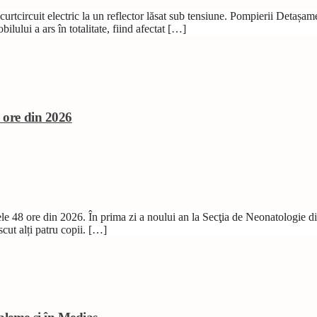
curtcircuit electric la un reflector lăsat sub tensiune. Pompierii Detașam
ilului a ars în totalitate, fiind afectat […]
e ore din 2026
mele 48 ore din 2026. În prima zi a noului an la Secţia de Neonatologie 
scut alți patru copii. […]