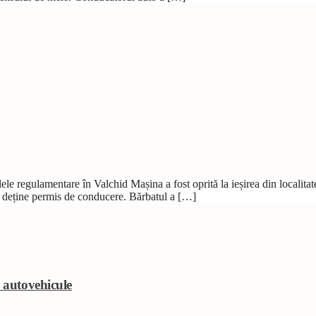
nalele regulamentare în Valchid Mașina a fost oprită la ieșirea din locali
nu deține permis de conducere. Bărbatul a […]
e autovehicule