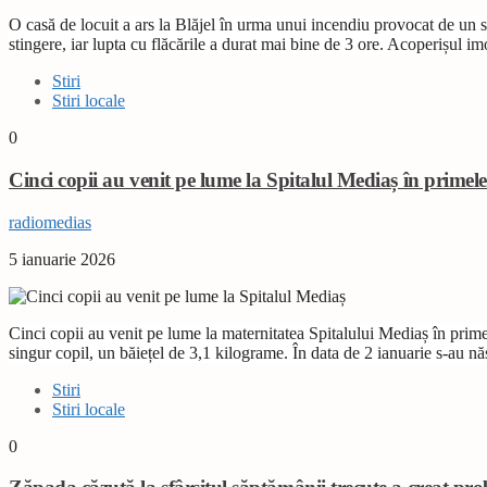
O casă de locuit a ars la Blăjel în urma unui incendiu provocat de un s
stingere, iar lupta cu flăcările a durat mai bine de 3 ore. Acoperișul imob
Stiri
Stiri locale
0
Cinci copii au venit pe lume la Spitalul Mediaș în primel
radiomedias
5 ianuarie 2026
Cinci copii au venit pe lume la maternitatea Spitalului Mediaș în pri
singur copil, un băiețel de 3,1 kilograme. În data de 2 ianuarie s-au nă
Stiri
Stiri locale
0