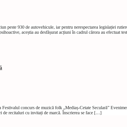
ăciun peste 930 de autovehicule, iar pentru nerespectarea legislației ruti
ihoactive, aceștia au desfășurat acțiuni în cadrul cărora au efectuat testă
ă
la Festivalul concurs de muzică folk „Mediaș-Cetate Seculară” Evenimen
 de recitaluri cu invitați de marcă. Înscrierea se face […]