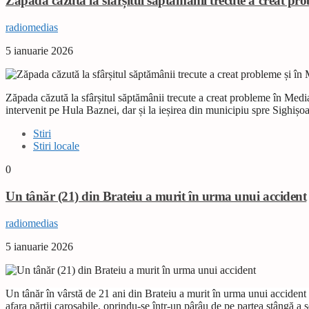
Zăpada căzută la sfârșitul săptămânii trecute a creat pro
radiomedias
5 ianuarie 2026
Zăpada căzută la sfârșitul săptămânii trecute a creat probleme în Media
intervenit pe Hula Baznei, dar și la ieșirea din municipiu spre Sighiș
Stiri
Stiri locale
0
Un tânăr (21) din Brateiu a murit în urma unui accident
radiomedias
5 ianuarie 2026
Un tânăr în vârstă de 21 ani din Brateiu a murit în urma unui accident 
afara părții carosabile, oprindu-se într-un pârâu de pe partea stângă 