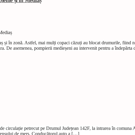
bleme și în Mediaș
ș și în zonă. Astfel, mai mulți copaci căzuți au blocat drumurile, fiind n
oara. De asemenea, pompierii medieșeni au intervenit pentru a îndepărta
de circulație petrecut pe Drumul Județean 142F, la intrarea în comuna Ațel
a sensului de mers. Conducătorul auto a […]