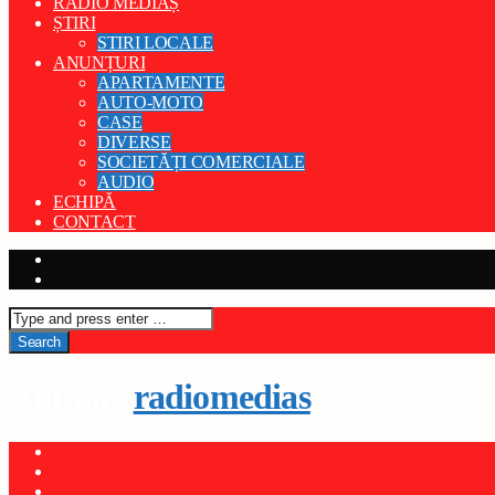
RADIO MEDIAȘ
ȘTIRI
STIRI LOCALE
ANUNȚURI
APARTAMENTE
AUTO-MOTO
CASE
DIVERSE
SOCIETĂȚI COMERCIALE
AUDIO
ECHIPĂ
CONTACT
Author:
radiomedias