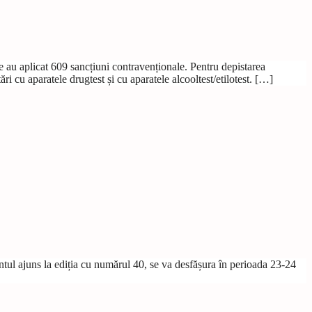
ere au aplicat 609 sancțiuni contravenționale. Pentru depistarea
ri cu aparatele drugtest și cu aparatele alcooltest/etilotest. […]
tul ajuns la ediția cu numărul 40, se va desfășura în perioada 23-24