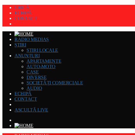
GRILĂ
ECHIPĂ
CONTACT
RADIO MEDIAȘ
ȘTIRI
STIRI LOCALE
ANUNȚURI
APARTAMENTE
AUTO-MOTO
CASE
DIVERSE
SOCIETĂȚI COMERCIALE
AUDIO
ECHIPĂ
CONTACT
ASCULTĂ LIVE