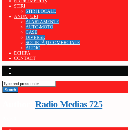
RADIO MEDIAȘ
ȘTIRI
STIRI LOCALE
ANUNȚURI
APARTAMENTE
AUTO-MOTO
CASE
DIVERSE
SOCIETĂȚI COMERCIALE
AUDIO
ECHIPĂ
CONTACT
Author:
Radio Medias 725
Page: 3