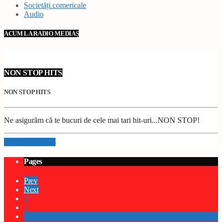
Societăți comericale
Audio
ACUM LA RADIO MEDIAȘ
NON STOP HITS
NON STOP HITS
Ne asigurăm că te bucuri de cele mai tari hit-uri...NON STOP!
Info and episodes
Pages
Prev
Next
1
2
3