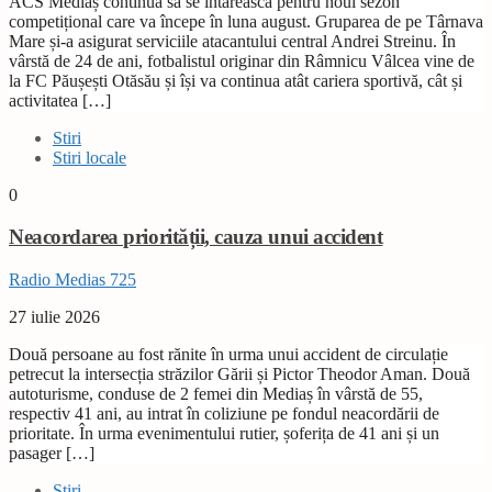
ACS Mediaș continuă să se întărească pentru noul sezon
competițional care va începe în luna august. Gruparea de pe Târnava
Mare și-a asigurat serviciile atacantului central Andrei Streinu. În
vârstă de 24 de ani, fotbalistul originar din Râmnicu Vâlcea vine de
la FC Păușești Otăsău și își va continua atât cariera sportivă, cât și
activitatea […]
Stiri
Stiri locale
0
Neacordarea priorității, cauza unui accident
Radio Medias 725
27 iulie 2026
Două persoane au fost rănite în urma unui accident de circulație
petrecut la intersecția străzilor Gării și Pictor Theodor Aman. Două
autoturisme, conduse de 2 femei din Mediaș în vârstă de 55,
respectiv 41 ani, au intrat în coliziune pe fondul neacordării de
prioritate. În urma evenimentului rutier, șoferița de 41 ani și un
pasager […]
Stiri