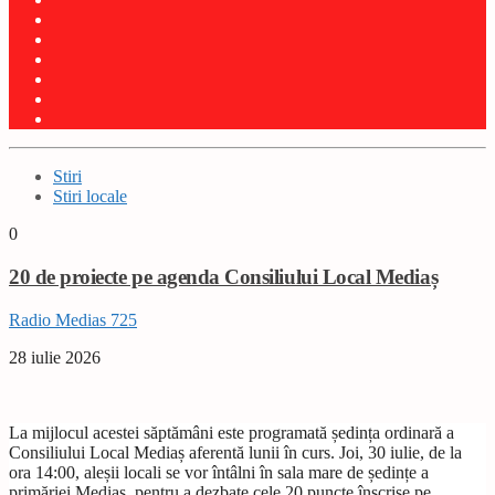
Stiri
Stiri locale
0
20 de proiecte pe agenda Consiliului Local Mediaș
Radio Medias 725
28 iulie 2026
La mijlocul acestei săptămâni este programată ședința ordinară a
Consiliului Local Mediaș aferentă lunii în curs. Joi, 30 iulie, de la
ora 14:00, aleșii locali se vor întâlni în sala mare de ședințe a
primăriei Mediaș, pentru a dezbate cele 20 puncte înscrise pe