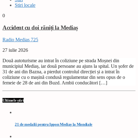
Stiri locale
0
Accident cu doi răniți la Mediaș
Radio Medias 725
27 iulie 2026
Două autoturisme au intrat în coliziune pe strada Moșnei din
municipiul Mediaș, iar două persoane au ajuns la spital. Un șofer de
31 de ani din Bazna, a pierdut controlul direcției și a intrat în
coliziune cu o mașină condusă regulamentar din sens opus de o
femeie de 28 de ani din Buzd. Ambii conducători […]
Ultimele știri
21 de medalii pentru Ippon Mediaș la Mondiale