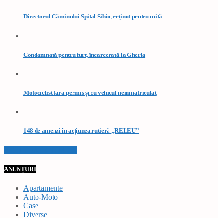
Directorul Căminului Spital Sibiu, reținut pentru mită
Condamnată pentru furt, încarcerată la Gherla
Motociclist fără permis și cu vehicul neînmatriculat
148 de amenzi în acțiunea rutieră „RELEU”
VEZI TOATE STIRILE
ANUNȚURI
Apartamente
Auto-Moto
Case
Diverse