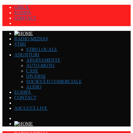
GRILĂ
ECHIPĂ
CONTACT
RADIO MEDIAȘ
ȘTIRI
STIRI LOCALE
ANUNȚURI
APARTAMENTE
AUTO-MOTO
CASE
DIVERSE
SOCIETĂȚI COMERCIALE
AUDIO
ECHIPĂ
CONTACT
ASCULTĂ LIVE