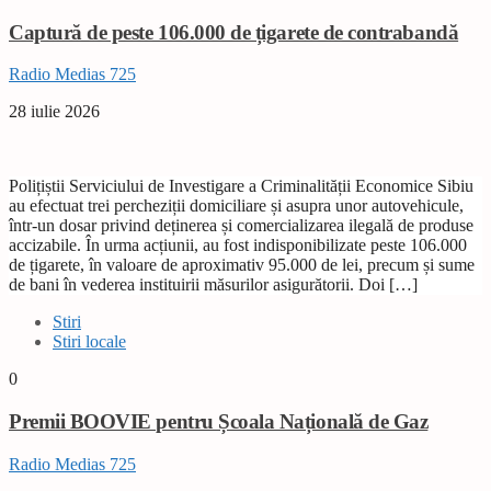
Captură de peste 106.000 de țigarete de contrabandă
Radio Medias 725
28 iulie 2026
Polițiștii Serviciului de Investigare a Criminalității Economice Sibiu
au efectuat trei percheziții domiciliare și asupra unor autovehicule,
într-un dosar privind deținerea și comercializarea ilegală de produse
accizabile. În urma acțiunii, au fost indisponibilizate peste 106.000
de țigarete, în valoare de aproximativ 95.000 de lei, precum și sume
de bani în vederea instituirii măsurilor asigurătorii. Doi […]
Stiri
Stiri locale
0
Premii BOOVIE pentru Școala Națională de Gaz
Radio Medias 725