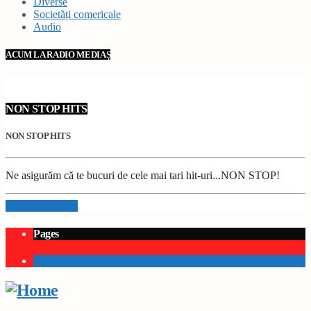
Diverse
Societăți comericale
Audio
ACUM LA RADIO MEDIAȘ
NON STOP HITS
NON STOP HITS
Ne asigurăm că te bucuri de cele mai tari hit-uri...NON STOP!
Info and episodes
Pages
1