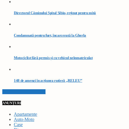
Directorul Căminului Spital Sibiu, reținut pentru mită
Condamnată pentru furt, încarcerată la Gherla
Motociclist fără permis și cu vehicul neînmatriculat
148 de amenzi în acțiunea rutieră „RELEU”
VEZI TOATE STIRILE
ANUNȚURI
Apartamente
Auto-Moto
Case