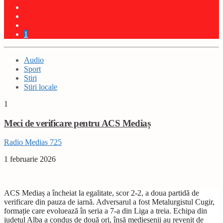
1
Audio
Sport
Stiri
Stiri locale
1
Meci de verificare pentru ACS Mediaș
Radio Medias 725
1 februarie 2026
ACS Mediaș a încheiat la egalitate, scor 2-2, a doua partidă de
verificare din pauza de iarnă. Adversarul a fost Metalurgistul Cugir,
formație care evoluează în seria a 7-a din Liga a treia. Echipa din
județul Alba a condus de două ori, însă medieșenii au revenit de