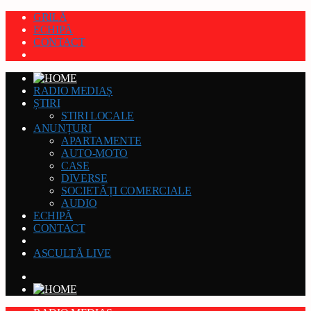
GRILĂ
ECHIPĂ
CONTACT
RADIO MEDIAȘ
ȘTIRI
STIRI LOCALE
ANUNȚURI
APARTAMENTE
AUTO-MOTO
CASE
DIVERSE
SOCIETĂȚI COMERCIALE
AUDIO
ECHIPĂ
CONTACT
ASCULTĂ LIVE