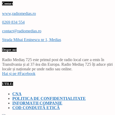
Contact
www,radiomedias.ro
0269 834 554
contact@radiomedias.ro
Strada Mihai Eminescu nr 1, Medias
Despre noi
Radio Mediaș 725 este primul post de radio local care a emis în
Transilvania și al 37-lea din Europa. Radio Mediaș 725 îți aduce știri
locale și naționale pe unde radio sau online.
Hai și pe #Facebook
UTILE:
CNA
POLITICA DE CONFIDENȚIALITATE
INFORMAȚII COMPANIE
COD CONDUITĂ ETICĂ