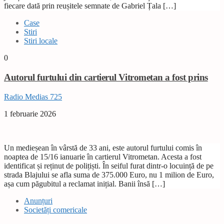
fiecare dată prin reușitele semnate de Gabriel Țala […]
Case
Stiri
Stiri locale
0
Autorul furtului din cartierul Vitrometan a fost prins
Radio Medias 725
1 februarie 2026
Un medieșean în vârstă de 33 ani, este autorul furtului comis în
noaptea de 15/16 ianuarie în cartierul Vitrometan. Acesta a fost
identificat și reținut de polițiști. În seiful furat dintr-o locuință de pe
strada Blajului se afla suma de 375.000 Euro, nu 1 milion de Euro,
așa cum păgubitul a reclamat inițial. Banii însă […]
Anunțuri
Societăți comericale