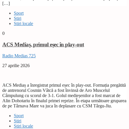
[…]
Sport
Stiri
Stiri locale
0
ACS Mediaș, primul eșec în play-out
Radio Medias 725
27 aprilie 2026
ACS Mediaș a înregistrat primul eșec în play-out. Formația pregătită
de antrenorul Cosmin Vâtcă a fost învinsă de Aro Muscelul
Câmpulung cu scorul de 3-1. Golul medieșenilor a fost marcat de
Alin Dohotariu în finalul primei reprize. În etapa următoare gruparea
de pe Târnava Mare va juca în deplasare cu CSM Târgu-Jiu.
Sport
Stiri
Stiri locale