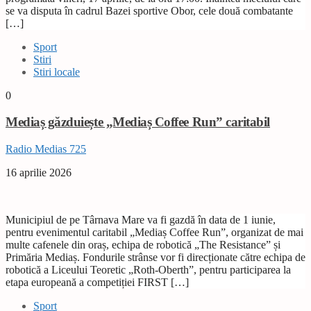
se va disputa în cadrul Bazei sportive Obor, cele două combatante
[…]
Sport
Stiri
Stiri locale
0
Mediaș găzduiește „Mediaș Coffee Run” caritabil
Radio Medias 725
16 aprilie 2026
Municipiul de pe Târnava Mare va fi gazdă în data de 1 iunie,
pentru evenimentul caritabil „Mediaș Coffee Run”, organizat de mai
multe cafenele din oraș, echipa de robotică „The Resistance” și
Primăria Mediaș. Fondurile strânse vor fi direcționate către echipa de
robotică a Liceului Teoretic „Roth-Oberth”, pentru participarea la
etapa europeană a competiției FIRST […]
Sport