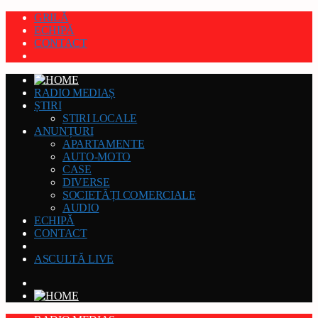
GRILĂ
ECHIPĂ
CONTACT
RADIO MEDIAȘ
ȘTIRI
STIRI LOCALE
ANUNȚURI
APARTAMENTE
AUTO-MOTO
CASE
DIVERSE
SOCIETĂȚI COMERCIALE
AUDIO
ECHIPĂ
CONTACT
ASCULTĂ LIVE