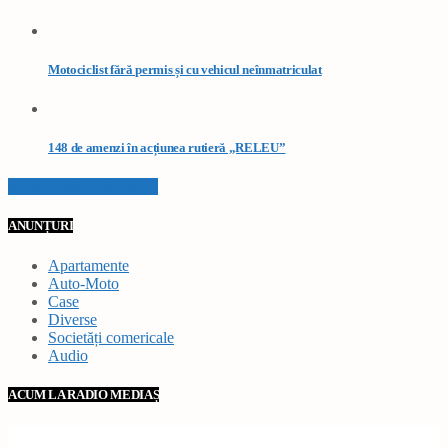
Motociclist fără permis și cu vehicul neînmatriculat
148 de amenzi în acțiunea rutieră „RELEU”
VEZI TOATE STIRILE
ANUNȚURI
Apartamente
Auto-Moto
Case
Diverse
Societăți comericale
Audio
ACUM LA RADIO MEDIAȘ