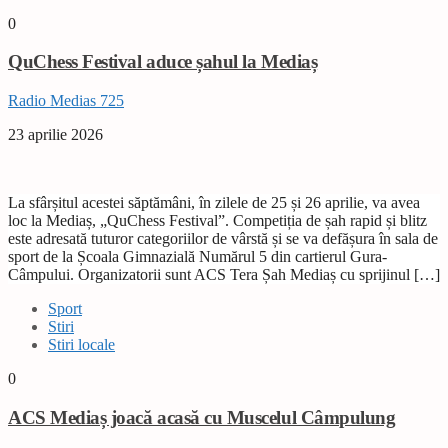
0
QuChess Festival aduce șahul la Mediaș
Radio Medias 725
23 aprilie 2026
La sfârșitul acestei săptămâni, în zilele de 25 și 26 aprilie, va avea
loc la Mediaș, „QuChess Festival”. Competiția de șah rapid și blitz
este adresată tuturor categoriilor de vârstă și se va defășura în sala de
sport de la Școala Gimnazială Numărul 5 din cartierul Gura-
Câmpului. Organizatorii sunt ACS Tera Șah Mediaș cu sprijinul […]
Sport
Stiri
Stiri locale
0
ACS Mediaș joacă acasă cu Muscelul Câmpulung