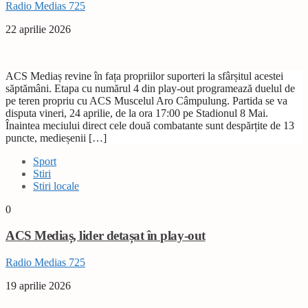
Radio Medias 725
22 aprilie 2026
ACS Mediaș revine în fața propriilor suporteri la sfârșitul acestei
săptămâni. Etapa cu numărul 4 din play-out programează duelul de
pe teren propriu cu ACS Muscelul Aro Câmpulung. Partida se va
disputa vineri, 24 aprilie, de la ora 17:00 pe Stadionul 8 Mai.
Înaintea meciului direct cele două combatante sunt despărțite de 13
puncte, medieșenii […]
Sport
Stiri
Stiri locale
0
ACS Mediaș, lider detașat în play-out
Radio Medias 725
19 aprilie 2026