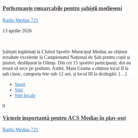
Performanțe remarcabile pentru șahiștii medieșeni
Radio Medias 725
13 aprilie 2026
Șahiștii legitimați la Clubul Sportiv Municipal Mediaș au obținut
rezultate excelente la Campionatul Național de Șah pentru copii și
juniori, desfășurat la Olimp. Din cei 15 sportivi participanți, doi au
reușit să urce pe podium. Astfel, Mara Grama a obținut locul II la
șah clasic, categoria fete sub 12 ani, și locul III la dezlegări. […]
Sport
Stiri
Stiri locale
0
Victorie importantă pentru ACS Mediaș în play-out
Radio Medias 725