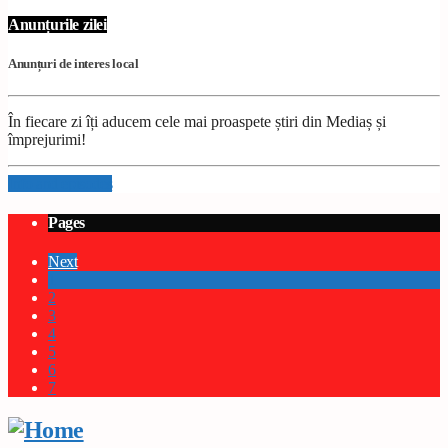
Anunțurile zilei
Anunțuri de interes local
În fiecare zi îți aducem cele mai proaspete știri din Mediaș și
împrejurimi!
Info and episodes
Pages
Next
1
2
3
4
5
6
7