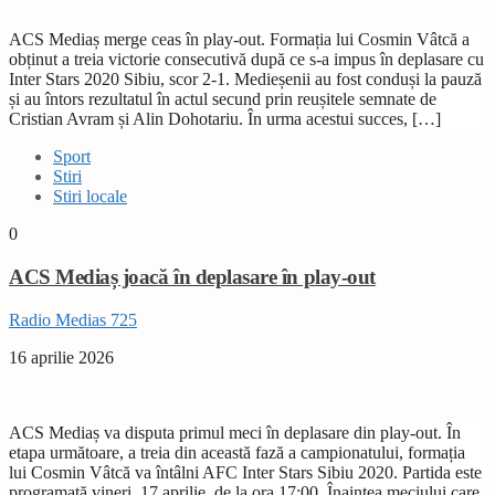
ACS Mediaș merge ceas în play-out. Formația lui Cosmin Vâtcă a
obținut a treia victorie consecutivă după ce s-a impus în deplasare cu
Inter Stars 2020 Sibiu, scor 2-1. Medieșenii au fost conduși la pauză
și au întors rezultatul în actul secund prin reușitele semnate de
Cristian Avram și Alin Dohotariu. În urma acestui succes, […]
Sport
Stiri
Stiri locale
0
ACS Mediaș joacă în deplasare în play-out
Radio Medias 725
16 aprilie 2026
ACS Mediaș va disputa primul meci în deplasare din play-out. În
etapa următoare, a treia din această fază a campionatului, formația
lui Cosmin Vâtcă va întâlni AFC Inter Stars Sibiu 2020. Partida este
programată vineri, 17 aprilie, de la ora 17:00. Înaintea meciului care