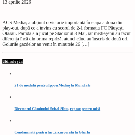
13 aprilie 2026
ACS Mediaș a obținut o victorie importantă în etapa a doua din
play-out, după ce a învins cu scorul de 2-1 formația FC Păușești
Otăsău. Partida s-a jucat pe Stadionul 8 Mai, iar medieșenii au făcut
diferența încă din prima repriză, atunci când au înscris de două ori.
Golurile gazdelor au venit în minutele 26 […]
Ultimele știri
21 de medalii pentru Ippon Mediaș la Mondiale
Directorul Căminului Spital Sibiu, reținut pentru mită
Condamnată pentru furt, încarcerată la Gherla