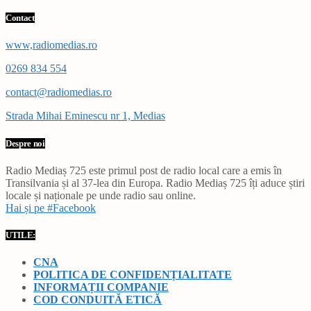
Contact
www,radiomedias.ro
0269 834 554
contact@radiomedias.ro
Strada Mihai Eminescu nr 1, Medias
Despre noi
Radio Mediaș 725 este primul post de radio local care a emis în
Transilvania și al 37-lea din Europa. Radio Mediaș 725 îți aduce știri
locale și naționale pe unde radio sau online.
Hai și pe #Facebook
UTILE:
CNA
POLITICA DE CONFIDENȚIALITATE
INFORMAȚII COMPANIE
COD CONDUITĂ ETICĂ