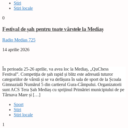
Stiri
Stiri locale
0
Festival de șah pentru toate vârstele la Mediaș
Radio Medias 725
14 aprilie 2026
În perioada 25-26 aprilie, va avea loc la Mediaș, „QuChess
Festival”. Competiția de șah rapid și blitz este adresată tuturor
categoriilor de vârstă și se va defășura în sala de sport de la Școala
Gimnazială Numărul 5 din cartierul Gura-Câmpului. Organizatorii
sunt ACS Tera Șah Mediaș cu sprijinul Primăriei municipiului de pe
Târnava Mare și […]
Sport
Stiri
Stiri locale
1