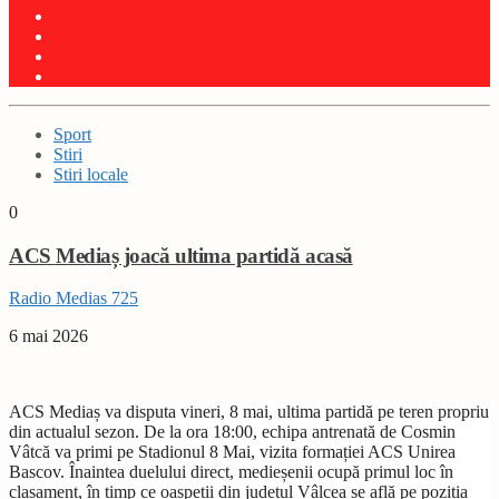
Sport
Stiri
Stiri locale
0
ACS Mediaș joacă ultima partidă acasă
Radio Medias 725
6 mai 2026
ACS Mediaș va disputa vineri, 8 mai, ultima partidă pe teren propriu
din actualul sezon. De la ora 18:00, echipa antrenată de Cosmin
Vâtcă va primi pe Stadionul 8 Mai, vizita formației ACS Unirea
Bascov. Înaintea duelului direct, medieșenii ocupă primul loc în
clasament, în timp ce oaspeții din județul Vâlcea se află pe poziția