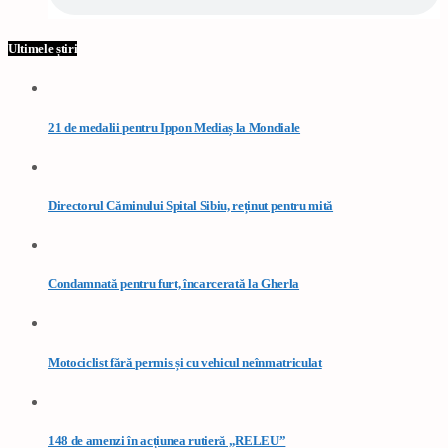
Ultimele știri
21 de medalii pentru Ippon Mediaș la Mondiale
Directorul Căminului Spital Sibiu, reținut pentru mită
Condamnată pentru furt, încarcerată la Gherla
Motociclist fără permis și cu vehicul neînmatriculat
148 de amenzi în acțiunea rutieră „RELEU”