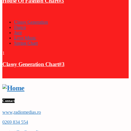
House Of Fashion Chart#3
Classy Generation
Dance
Jazz
Love Music
Spring Chart
1
Classy Generation Chart#3
Contact
www,radiomedias.ro
0269 834 554