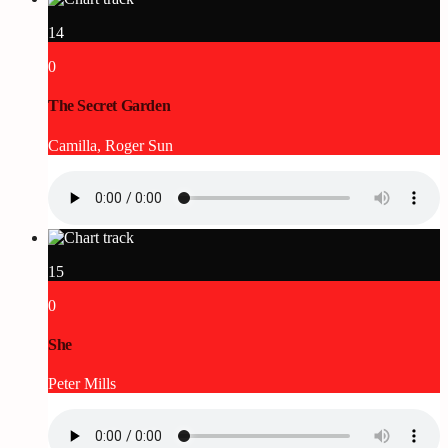
14
0
The Secret Garden
Camilla, Roger Sun
15
0
She
Peter Mills