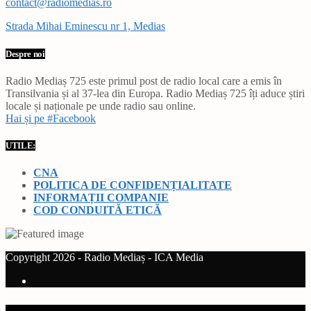
contact@radiomedias.ro
Strada Mihai Eminescu nr 1, Medias
Despre noi
Radio Mediaș 725 este primul post de radio local care a emis în
Transilvania și al 37-lea din Europa. Radio Mediaș 725 îți aduce știri
locale și naționale pe unde radio sau online.
Hai și pe #Facebook
UTILE:
CNA
POLITICA DE CONFIDENȚIALITATE
INFORMAȚII COMPANIE
COD CONDUITĂ ETICĂ
Copyright 2026 - Radio Mediaș - ICA Media
Current track