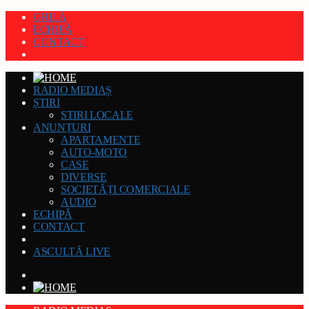
GRILĂ
ECHIPĂ
CONTACT
RADIO MEDIAȘ
ȘTIRI
STIRI LOCALE
ANUNȚURI
APARTAMENTE
AUTO-MOTO
CASE
DIVERSE
SOCIETĂȚI COMERCIALE
AUDIO
ECHIPĂ
CONTACT
ASCULTĂ LIVE