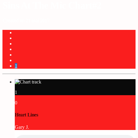
Sins At The Mic Chart#2
Created on 21 mai 2017
1
1
0
Heart Lines
Gary J.