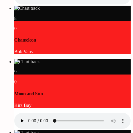
8
0
Chameleon
Bob Vans
9
0
Moon and Sun
Kira Bay