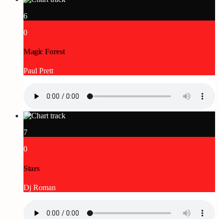
6
0
Magic Forest
Paul Prett
7
0
Stars
Dj Roman