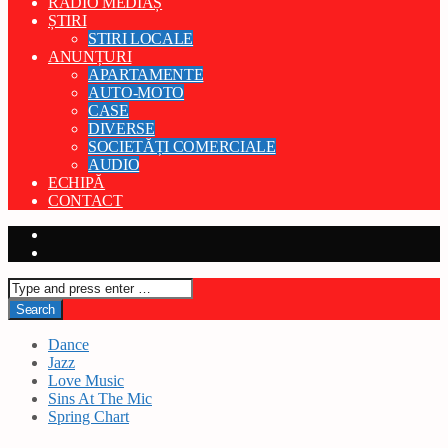
RADIO MEDIAȘ
ȘTIRI
STIRI LOCALE
ANUNȚURI
APARTAMENTE
AUTO-MOTO
CASE
DIVERSE
SOCIETĂȚI COMERCIALE
AUDIO
ECHIPĂ
CONTACT
Dance
Jazz
Love Music
Sins At The Mic
Spring Chart