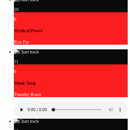
10
0
Mystical Power
Ron Far
11
0
Music Song
Timothy Roast