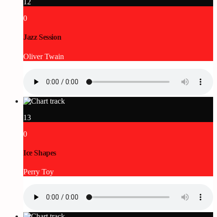
12
0
Jazz Session
Oliver Twain
13
0
Ice Shapes
Perry Toy