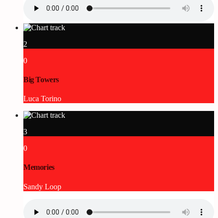
2
0
Big Towers
Luca Torino
3
0
Memories
Sandy Loop