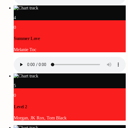
4
0
Summer Love
Melanie Toc
5
0
Level 2
Morgan, JK Rox, Tom Black