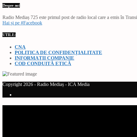
Despre noi
Radio Mediaș 725 este primul post de radio local care a emis în Transil
Hai și pe #Facebook
UTILE:
CNA
POLITICA DE CONFIDENȚIALITATE
INFORMAȚII COMPANIE
COD CONDUITĂ ETICĂ
Copyright 2026 - Radio Mediaș - ICA Media
Current track
Title
Artist