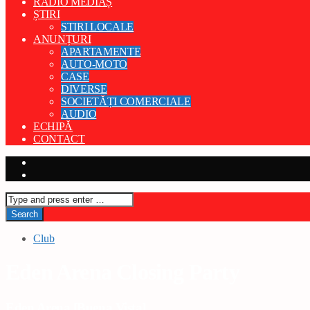
RADIO MEDIAȘ
ȘTIRI
STIRI LOCALE
ANUNȚURI
APARTAMENTE
AUTO-MOTO
CASE
DIVERSE
SOCIETĂȚI COMERCIALE
AUDIO
ECHIPĂ
CONTACT
Club
Eden Arena Closing Party
Eden Arena [Buena Vista]