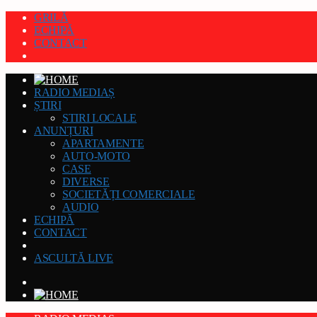
GRILĂ
ECHIPĂ
CONTACT
RADIO MEDIAȘ
ȘTIRI
STIRI LOCALE
ANUNȚURI
APARTAMENTE
AUTO-MOTO
CASE
DIVERSE
SOCIETĂȚI COMERCIALE
AUDIO
ECHIPĂ
CONTACT
ASCULTĂ LIVE