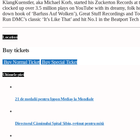
KlangKuenstler, aka Michael Korb, started his Zuckerton Records at th
clocked up over 3.5 million plays on YouTube with its dreamy, folk ho
down hook of ‘Barfuss Auf Wolken’), Great Stuff Recordings and Toolr
Run DMC’s classic ‘It’s Like That’ and hit No.1 in the Beatport Tech
Location
Buy tickets
Buy Normal Ticket
Buy Special Ticket
Ultimele știri
21 de medalii pentru Ippon Mediaș la Mondiale
Directorul Căminului Spital Sibiu, reținut pentru mită