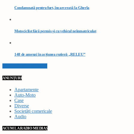
Condamnată pentru furt, încarcerată la Gherla
Motociclist fără permis și cu vehicul neînmatriculat
148 de amenzi în acțiunea rutieră „RELEU”
VEZI TOATE STIRILE
ANUNȚURI
Apartamente
Auto-Moto
Case
Diverse
Societăți comericale
Audio
ACUM LA RADIO MEDIAȘ