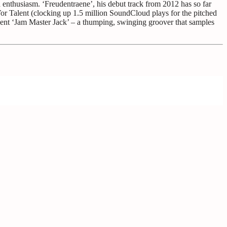
 enthusiasm. ‘Freudentraene’, his debut track from 2012 has so far
Vor Talent (clocking up 1.5 million SoundCloud plays for the pitched
cent ‘Jam Master Jack’ – a thumping, swinging groover that samples