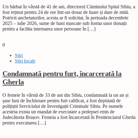
Un bărbat în vârstă de 41 de ani, directorul Căminului Spital Sibiu, a
fost reținut pentru 24 de ore într-un dosar de luare și dare de mită.
Potrivit anchetatorilor, acesta ar fi solicitat, în perioada decembrie
2025 – iulie 2026, sume de bani mascate sub forma unor donații
pentru a facilita internarea unor persoane în […]
0
Stiri
Stiri locale
Condamnată pentru furt, încarcerată la
Gherla
O femeie în vârstă de 33 de ani din Sibiu, condamnată la un an și
șase luni de închisoare pentru furt calificat, a fost depistată de
polițiștii Serviciului de Investigații Criminale Sibiu. Pe numele
acesteia exista un mandat de executare a pedepsei emis de
Judecătoria Brașov. Femeia a fost încarcerată în Penitenciarul Gherla
pentru executarea […]