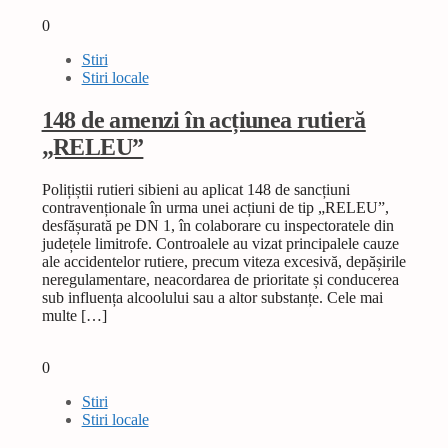
0
Stiri
Stiri locale
148 de amenzi în acțiunea rutieră
„RELEU”
Polițiștii rutieri sibieni au aplicat 148 de sancțiuni
contravenționale în urma unei acțiuni de tip „RELEU”,
desfășurată pe DN 1, în colaborare cu inspectoratele din
județele limitrofe. Controalele au vizat principalele cauze
ale accidentelor rutiere, precum viteza excesivă, depășirile
neregulamentare, neacordarea de prioritate și conducerea
sub influența alcoolului sau a altor substanțe. Cele mai
multe […]
0
Stiri
Stiri locale