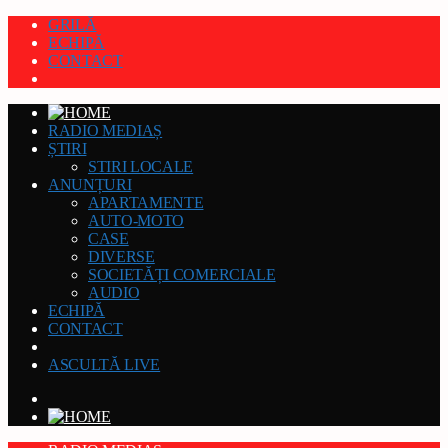
GRILĂ
ECHIPĂ
CONTACT
RADIO MEDIAȘ
ȘTIRI
STIRI LOCALE
ANUNȚURI
APARTAMENTE
AUTO-MOTO
CASE
DIVERSE
SOCIETĂȚI COMERCIALE
AUDIO
ECHIPĂ
CONTACT
ASCULTĂ LIVE