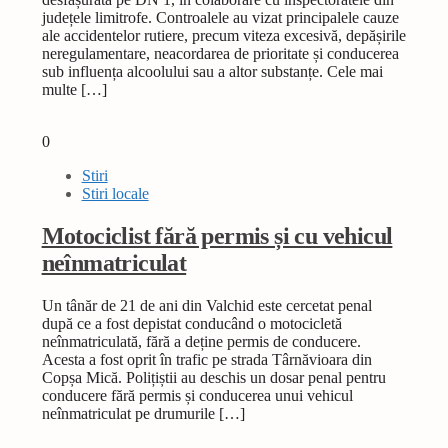
județele limitrofe. Controalele au vizat principalele cauze
ale accidentelor rutiere, precum viteza excesivă, depășirile
neregulamentare, neacordarea de prioritate și conducerea
sub influența alcoolului sau a altor substanțe. Cele mai
multe […]
0
Stiri
Stiri locale
Motociclist fără permis și cu vehicul
neînmatriculat
Un tânăr de 21 de ani din Valchid este cercetat penal
după ce a fost depistat conducând o motocicletă
neînmatriculată, fără a deține permis de conducere.
Acesta a fost oprit în trafic pe strada Târnăvioara din
Copșa Mică. Polițiștii au deschis un dosar penal pentru
conducere fără permis și conducerea unui vehicul
neînmatriculat pe drumurile […]