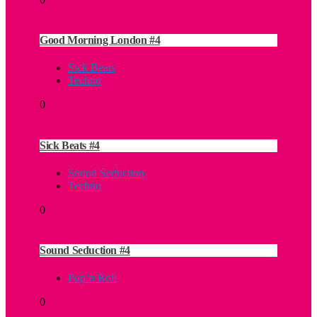
Good Morning London #4
Sick Beats
Techno
0
Sick Beats #4
Sound Seduction
Techno
0
Sound Seduction #4
Pop’n Roll
0