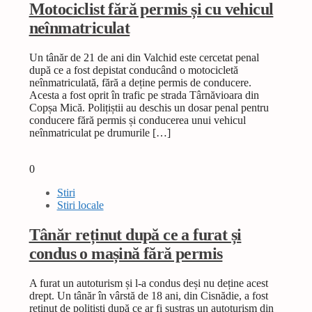
Motociclist fără permis și cu vehicul
neînmatriculat
Un tânăr de 21 de ani din Valchid este cercetat penal
după ce a fost depistat conducând o motocicletă
neînmatriculată, fără a deține permis de conducere.
Acesta a fost oprit în trafic pe strada Târnăvioara din
Copșa Mică. Polițiștii au deschis un dosar penal pentru
conducere fără permis și conducerea unui vehicul
neînmatriculat pe drumurile […]
0
Stiri
Stiri locale
Tânăr reținut după ce a furat și
condus o mașină fără permis
A furat un autoturism și l-a condus deși nu deține acest
drept. Un tânăr în vârstă de 18 ani, din Cisnădie, a fost
reținut de polițiști după ce ar fi sustras un autoturism din