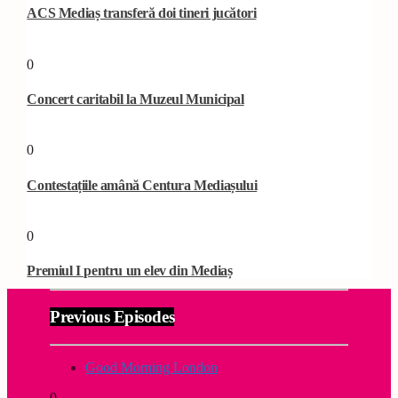
ACS Mediaș transferă doi tineri jucători
0
Concert caritabil la Muzeul Municipal
0
Contestațiile amână Centura Mediașului
0
Premiul I pentru un elev din Mediaș
Previous Episodes
Good Morning London
0