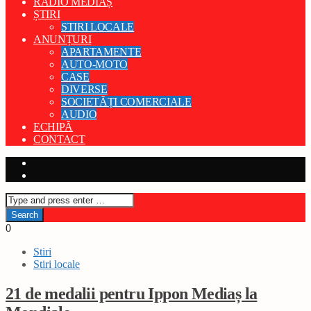
RADIO MEDIAȘ
ȘTIRI
STIRI LOCALE
ANUNȚURI
APARTAMENTE
AUTO-MOTO
CASE
DIVERSE
SOCIETĂȚI COMERCIALE
AUDIO
ECHIPĂ
CONTACT
0
Stiri
Stiri locale
21 de medalii pentru Ippon Mediaș la