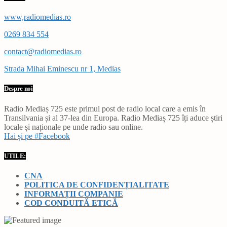
www,radiomedias.ro
0269 834 554
contact@radiomedias.ro
Strada Mihai Eminescu nr 1, Medias
Despre noi
Radio Mediaș 725 este primul post de radio local care a emis în
Transilvania și al 37-lea din Europa. Radio Mediaș 725 îți aduce știri
locale și naționale pe unde radio sau online.
Hai și pe #Facebook
UTILE:
CNA
POLITICA DE CONFIDENȚIALITATE
INFORMAȚII COMPANIE
COD CONDUITĂ ETICĂ