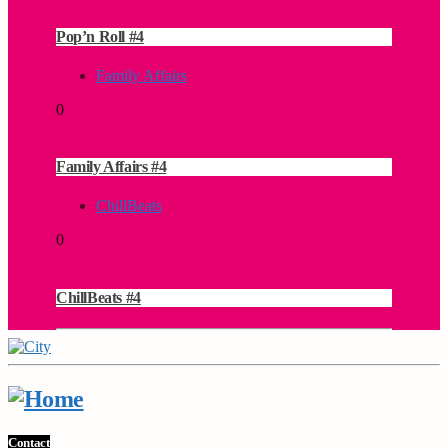
Pop’n Roll #4
Family Affairs
0
Family Affairs #4
ChillBeats
0
ChillBeats #4
Contact