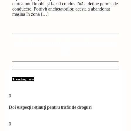
curtea unui imobil și l-ar fi condus fără a deține permis de
conducere. Potrivit anchetatorilor, acesta a abandonat
mașina în zona […]
Your favourite Radio is always with
you
Trending now
0
Doi suspecți reținuți pentru trafic de droguri
0