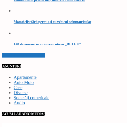
Motociclist fără permis și cu vehicul neînmatriculat
148 de amenzi în acțiunea rutieră „RELEU”
VEZI TOATE STIRILE
ANUNȚURI
Apartamente
Auto-Moto
Case
Diverse
Societăți comericale
Audio
ACUM LA RADIO MEDIAȘ