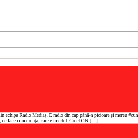
J din echipa Radio Mediaș. E radio din cap până-n picioare şi mereu #cu
ia, ce face concurenţa, care e trendul. Cu el ON […]