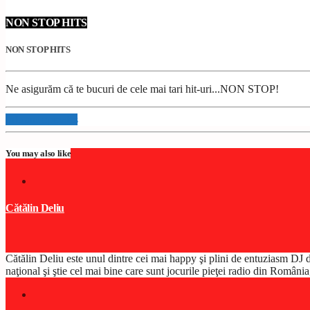
NON STOP HITS
NON STOP HITS
Ne asigurăm că te bucuri de cele mai tari hit-uri...NON STOP!
Info and episodes
You may also like
Cătălin Deliu
Cătălin Deliu este unul dintre cei mai happy şi plini de entuziasm D
naţional şi ştie cel mai bine care sunt jocurile pieţei radio din Român