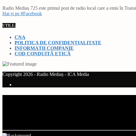
Radio Mediaș 725 este primul post de radio local care a emis în Transil
Hai și pe #Facebook
UTILE:
CNA
POLITICA DE CONFIDENȚIALITATE
INFORMAȚII COMPANIE
COD CONDUITĂ ETICĂ
Copyright 2026 - Radio Mediaș - ICA Media
Current track
Title
Artist