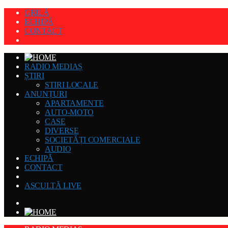
GRILĂ
ECHIPĂ
CONTACT
RADIO MEDIAȘ
ȘTIRI
STIRI LOCALE
ANUNȚURI
APARTAMENTE
AUTO-MOTO
CASE
DIVERSE
SOCIETĂȚI COMERCIALE
AUDIO
ECHIPĂ
CONTACT
ASCULTĂ LIVE