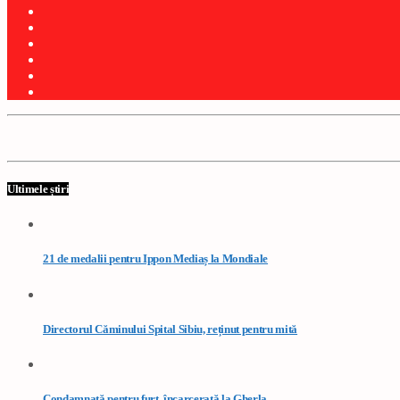
Ultimele știri
21 de medalii pentru Ippon Mediaș la Mondiale
Directorul Căminului Spital Sibiu, reținut pentru mită
Condamnată pentru furt, încarcerată la Gherla