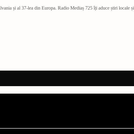
vania și al 37-lea din Europa. Radio Mediaș 725 îți aduce știri locale ș