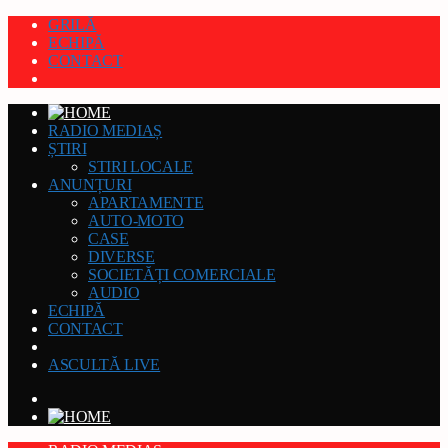
GRILĂ
ECHIPĂ
CONTACT
RADIO MEDIAȘ
ȘTIRI
STIRI LOCALE
ANUNȚURI
APARTAMENTE
AUTO-MOTO
CASE
DIVERSE
SOCIETĂȚI COMERCIALE
AUDIO
ECHIPĂ
CONTACT
ASCULTĂ LIVE