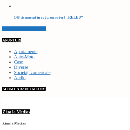
148 de amenzi în acțiunea rutieră „RELEU”
VEZI TOATE STIRILE
ANUNȚURI
Apartamente
Auto-Moto
Case
Diverse
Societăți comericale
Audio
ACUM LA RADIO MEDIAȘ
Ziua la Mediaș
Ziua la Mediaș