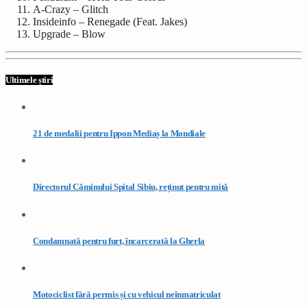
A-Crazy – Glitch
Insideinfo – Renegade (Feat. Jakes)
Upgrade – Blow
Ultimele știri
21 de medalii pentru Ippon Mediaș la Mondiale
Directorul Căminului Spital Sibiu, reținut pentru mită
Condamnată pentru furt, încarcerată la Gherla
Motociclist fără permis și cu vehicul neînmatriculat