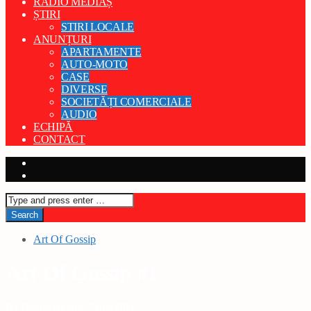
RADIO MEDIAȘ
ȘTIRI
STIRI LOCALE
ANUNȚURI
APARTAMENTE
AUTO-MOTO
CASE
DIVERSE
SOCIETĂȚI COMERCIALE
AUDIO
ECHIPĂ
CONTACT
Art Of Gossip
Art Of Gossip #1
By Bonny Blondy 7 mai 2017