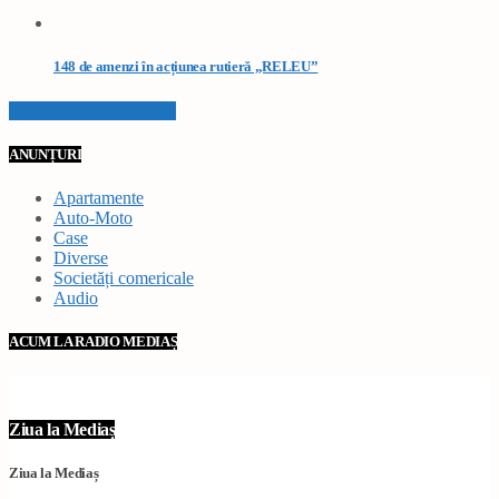
148 de amenzi în acțiunea rutieră „RELEU”
VEZI TOATE STIRILE
ANUNȚURI
Apartamente
Auto-Moto
Case
Diverse
Societăți comericale
Audio
ACUM LA RADIO MEDIAȘ
Ziua la Mediaș
Ziua la Mediaș