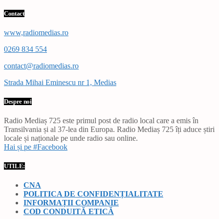
Contact
www,radiomedias.ro
0269 834 554
contact@radiomedias.ro
Strada Mihai Eminescu nr 1, Medias
Despre noi
Radio Mediaș 725 este primul post de radio local care a emis în
Transilvania și al 37-lea din Europa. Radio Mediaș 725 îți aduce știri
locale și naționale pe unde radio sau online.
Hai și pe #Facebook
UTILE:
CNA
POLITICA DE CONFIDENȚIALITATE
INFORMAȚII COMPANIE
COD CONDUITĂ ETICĂ