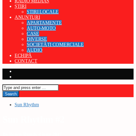
RADIO MEDIAȘ
ȘTIRI
STIRI LOCALE
ANUNȚURI
APARTAMENTE
AUTO-MOTO
CASE
DIVERSE
SOCIETĂȚI COMERCIALE
AUDIO
ECHIPĂ
CONTACT
Sun Rhythm
Sun Rhythm #2
By Bonny Blondy 4 iunie 2017