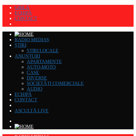
GRILĂ
ECHIPĂ
CONTACT
RADIO MEDIAȘ
ȘTIRI
STIRI LOCALE
ANUNȚURI
APARTAMENTE
AUTO-MOTO
CASE
DIVERSE
SOCIETĂȚI COMERCIALE
AUDIO
ECHIPĂ
CONTACT
ASCULTĂ LIVE