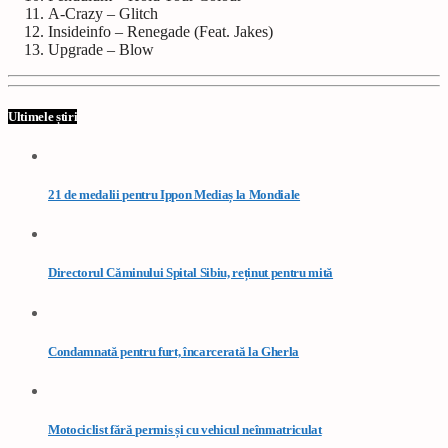
A-Crazy – Glitch
Insideinfo – Renegade (Feat. Jakes)
Upgrade – Blow
Ultimele știri
21 de medalii pentru Ippon Mediaș la Mondiale
Directorul Căminului Spital Sibiu, reținut pentru mită
Condamnată pentru furt, încarcerată la Gherla
Motociclist fără permis și cu vehicul neînmatriculat