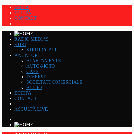
GRILĂ
ECHIPĂ
CONTACT
RADIO MEDIAȘ
ȘTIRI
STIRI LOCALE
ANUNȚURI
APARTAMENTE
AUTO-MOTO
CASE
DIVERSE
SOCIETĂȚI COMERCIALE
AUDIO
ECHIPĂ
CONTACT
ASCULTĂ LIVE