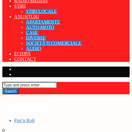
RADIO MEDIAȘ
ȘTIRI
STIRI LOCALE
ANUNȚURI
APARTAMENTE
AUTO-MOTO
CASE
DIVERSE
SOCIETĂȚI COMERCIALE
AUDIO
ECHIPĂ
CONTACT
Pop’n Roll
Pop’n Roll
0