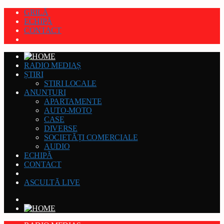
GRILĂ
ECHIPĂ
CONTACT
RADIO MEDIAȘ
ȘTIRI
STIRI LOCALE
ANUNȚURI
APARTAMENTE
AUTO-MOTO
CASE
DIVERSE
SOCIETĂȚI COMERCIALE
AUDIO
ECHIPĂ
CONTACT
ASCULTĂ LIVE