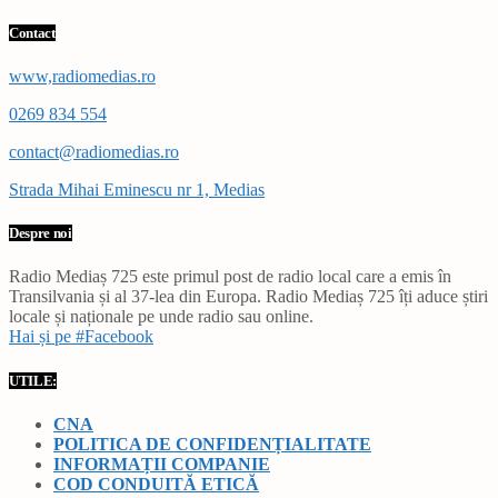
Contact
www,radiomedias.ro
0269 834 554
contact@radiomedias.ro
Strada Mihai Eminescu nr 1, Medias
Despre noi
Radio Mediaș 725 este primul post de radio local care a emis în
Transilvania și al 37-lea din Europa. Radio Mediaș 725 îți aduce știri
locale și naționale pe unde radio sau online.
Hai și pe #Facebook
UTILE:
CNA
POLITICA DE CONFIDENȚIALITATE
INFORMAȚII COMPANIE
COD CONDUITĂ ETICĂ