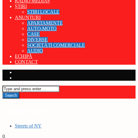
RADIO MEDIAȘ
ȘTIRI
STIRI LOCALE
ANUNȚURI
APARTAMENTE
AUTO-MOTO
CASE
DIVERSE
SOCIETĂȚI COMERCIALE
AUDIO
ECHIPĂ
CONTACT
Streets of NY
Streets of NY
0