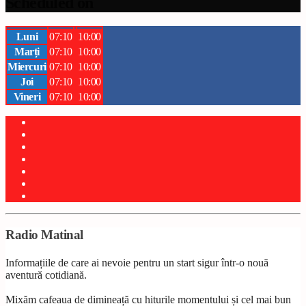
Scheduled on
Luni
07:10
10:00
Marți
07:10
10:00
Miercuri
07:10
10:00
Joi
07:10
10:00
Vineri
07:10
10:00
Radio Matinal
Informațiile de care ai nevoie pentru un start sigur într-o nouă
aventură cotidiană.
Mixăm cafeaua de dimineață cu hiturile momentului și cel mai bun