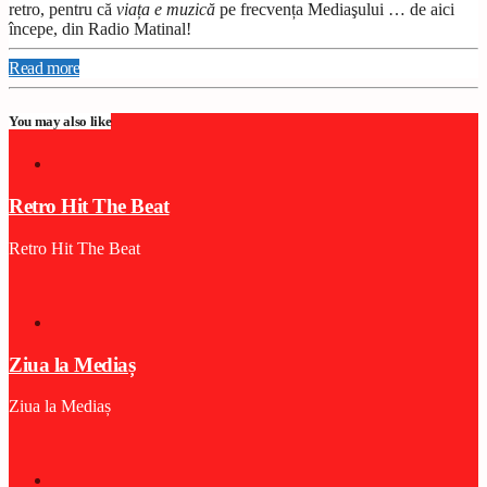
retro, pentru că
viața e muzică
pe frecvența Mediaşului … de aici
începe, din Radio Matinal!
Read more
You may also like
Retro Hit The Beat
Retro Hit The Beat
Ziua la Mediaș
Ziua la Mediaș