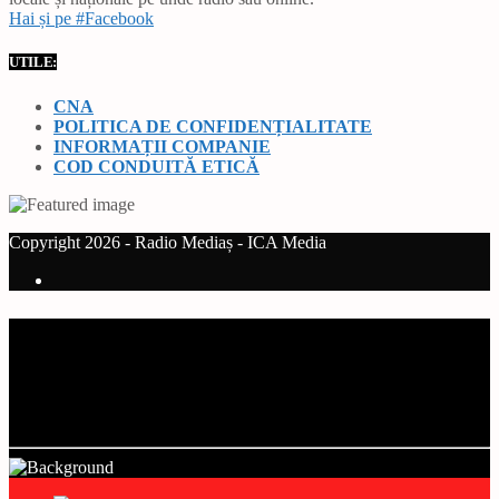
Hai și pe #Facebook
UTILE:
CNA
POLITICA DE CONFIDENȚIALITATE
INFORMAȚII COMPANIE
COD CONDUITĂ ETICĂ
Copyright 2026 - Radio Mediaș - ICA Media
Current track
Title
Artist