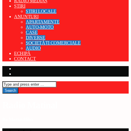
RADIO MEDIAȘ
ȘTIRI
STIRI LOCALE
ANUNȚURI
APARTAMENTE
AUTO-MOTO
CASE
DIVERSE
SOCIETĂȚI COMERCIALE
AUDIO
ECHIPĂ
CONTACT
Radio Matinal
By Marius Hihn