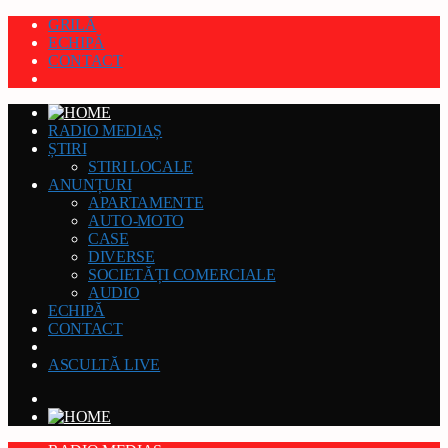
GRILĂ
ECHIPĂ
CONTACT
RADIO MEDIAȘ
ȘTIRI
STIRI LOCALE
ANUNȚURI
APARTAMENTE
AUTO-MOTO
CASE
DIVERSE
SOCIETĂȚI COMERCIALE
AUDIO
ECHIPĂ
CONTACT
ASCULTĂ LIVE