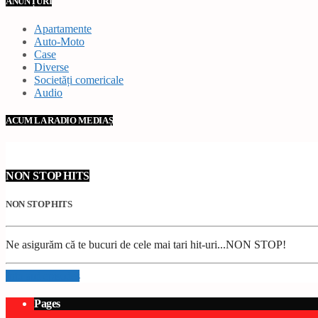
ANUNȚURI
Apartamente
Auto-Moto
Case
Diverse
Societăți comericale
Audio
ACUM LA RADIO MEDIAȘ
NON STOP HITS
NON STOP HITS
Ne asigurăm că te bucuri de cele mai tari hit-uri...NON STOP!
Info and episodes
Pages