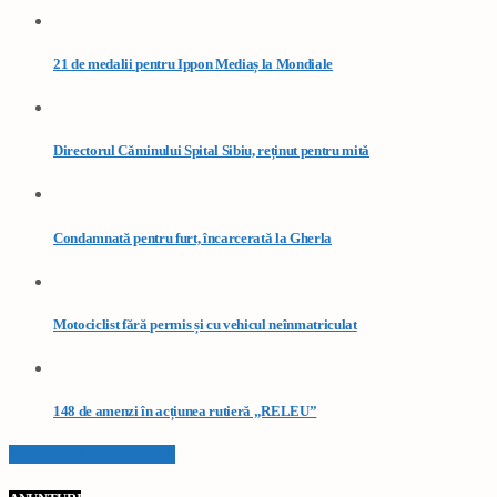
21 de medalii pentru Ippon Mediaș la Mondiale
Directorul Căminului Spital Sibiu, reținut pentru mită
Condamnată pentru furt, încarcerată la Gherla
Motociclist fără permis și cu vehicul neînmatriculat
148 de amenzi în acțiunea rutieră „RELEU”
VEZI TOATE STIRILE