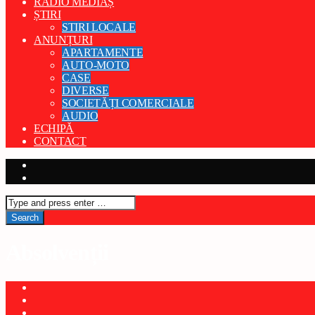
RADIO MEDIAȘ
ȘTIRI
STIRI LOCALE
ANUNȚURI
APARTAMENTE
AUTO-MOTO
CASE
DIVERSE
SOCIETĂȚI COMERCIALE
AUDIO
ECHIPĂ
CONTACT
Absolvenții