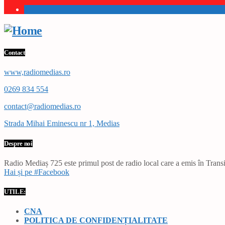
1
Contact
www,radiomedias.ro
0269 834 554
contact@radiomedias.ro
Strada Mihai Eminescu nr 1, Medias
Despre noi
Radio Mediaș 725 este primul post de radio local care a emis în Transil
Hai și pe #Facebook
UTILE:
CNA
POLITICA DE CONFIDENȚIALITATE