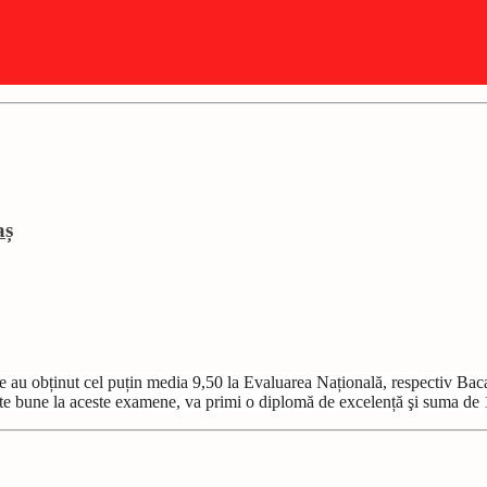
aș
e au obținut cel puțin media 9,50 la Evaluarea Națională, respectiv Baca
arte bune la aceste examene, va primi o diplomă de excelență şi suma de