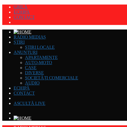
GRILĂ
ECHIPĂ
CONTACT
RADIO MEDIAȘ
ȘTIRI
STIRI LOCALE
ANUNȚURI
APARTAMENTE
AUTO-MOTO
CASE
DIVERSE
SOCIETĂȚI COMERCIALE
AUDIO
ECHIPĂ
CONTACT
ASCULTĂ LIVE