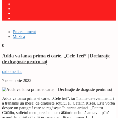
Entertainment
Muzica
0
Adda va lansa prima ei carte, „Cele Trei” | Declarație
de dragoste pentru soț
radiomedias
7 noiembrie 2022
Adda va lansa prima ei carte, „Cele trei”, iar înainte de eveniment, i-
a transmis un mesaj de dragoste soțului ei, Cătălin Rizea. Este vorba
despre un paragraf care se regăsește în cartea artistei. „Pentru
Cătălin, sufletul meu pereche – ce călătorie nebună am avut până
acum! Am trăit cât alții în zece vieți. Îți mulțumesc […]