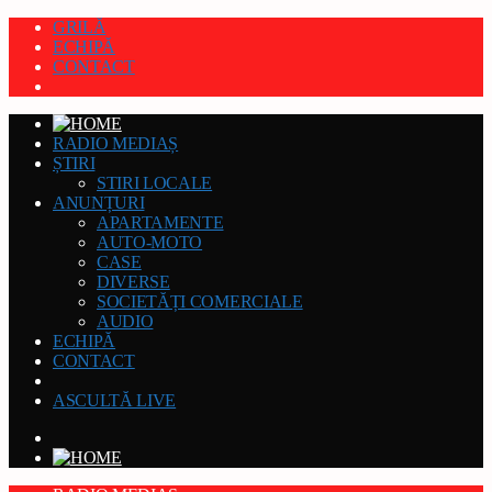
GRILĂ
ECHIPĂ
CONTACT
RADIO MEDIAȘ
ȘTIRI
STIRI LOCALE
ANUNȚURI
APARTAMENTE
AUTO-MOTO
CASE
DIVERSE
SOCIETĂȚI COMERCIALE
AUDIO
ECHIPĂ
CONTACT
ASCULTĂ LIVE