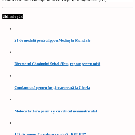
Ultimele știri
21 de medalii pentru Ippon Mediaș la Mondiale
Directorul Căminului Spital Sibiu, reținut pentru mită
Condamnată pentru furt, încarcerată la Gherla
Motociclist fără permis și cu vehicul neînmatriculat
148 de amenzi în acțiunea rutieră „RELEU”