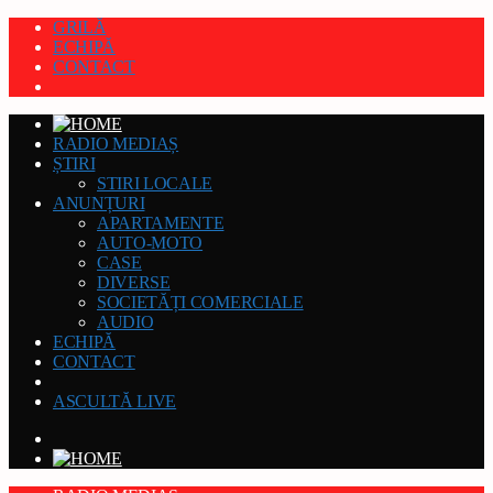
GRILĂ
ECHIPĂ
CONTACT
RADIO MEDIAȘ
ȘTIRI
STIRI LOCALE
ANUNȚURI
APARTAMENTE
AUTO-MOTO
CASE
DIVERSE
SOCIETĂȚI COMERCIALE
AUDIO
ECHIPĂ
CONTACT
ASCULTĂ LIVE