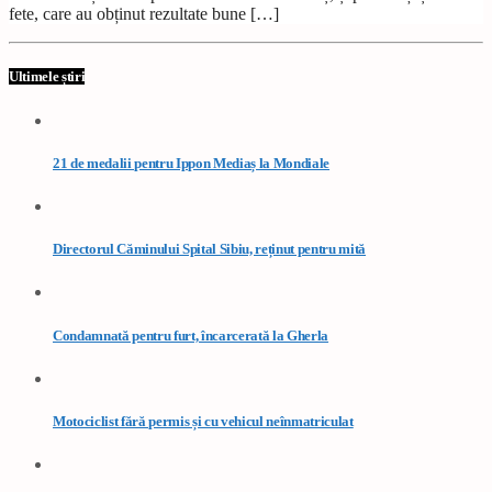
fete, care au obținut rezultate bune […]
Ultimele știri
21 de medalii pentru Ippon Mediaș la Mondiale
Directorul Căminului Spital Sibiu, reținut pentru mită
Condamnată pentru furt, încarcerată la Gherla
Motociclist fără permis și cu vehicul neînmatriculat