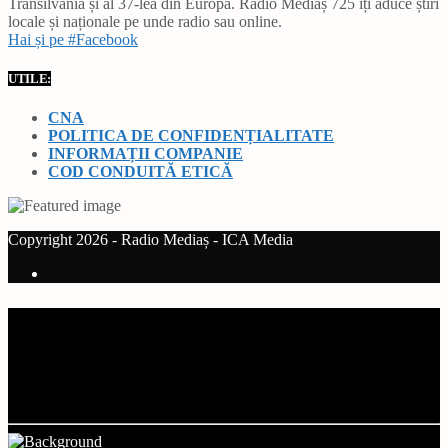
Transilvania și al 37-lea din Europa. Radio Mediaș 725 îți aduce știri
locale și naționale pe unde radio sau online.
Hai și pe #Facebook
UTILE:
CNA
POLITICA DE CONFIDENȚIALITATE
INFORMAȚII COMPANIE
COD CONDUITĂ ETICĂ
Copyright 2026 - Radio Mediaș - ICA Media
Current track
Title
Artist