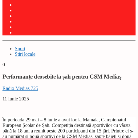
Sport
Stiri locale
0
Performanțe deosebite la șah pentru CSM Mediaș
Radio Medias 725
11 iunie 2025
În perioada 29 mai – 8 iunie a avut loc la Mamaia, Campionatul
European Școlar de Șah. Competiția destinată sportivilor cu vârsta
până la 18 ani a reunit peste 200 participanți din 15 țări. Printre ei s-
au numărat și nouă sportivi de la CSM Mediaș, șapte băieți și două