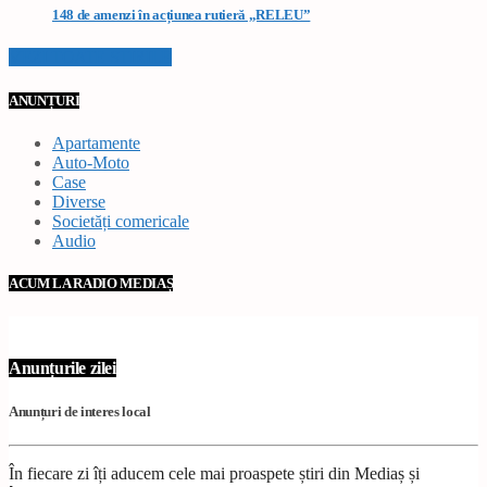
148 de amenzi în acțiunea rutieră „RELEU”
VEZI TOATE STIRILE
ANUNȚURI
Apartamente
Auto-Moto
Case
Diverse
Societăți comericale
Audio
ACUM LA RADIO MEDIAȘ
Anunțurile zilei
Anunțuri de interes local
În fiecare zi îți aducem cele mai proaspete știri din Mediaș și