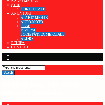
RADIO MEDIAȘ
ȘTIRI
STIRI LOCALE
ANUNȚURI
APARTAMENTE
AUTO-MOTO
CASE
DIVERSE
SOCIETĂȚI COMERCIALE
AUDIO
ECHIPĂ
CONTACT
ambii cu locul 3 în cadrul
delegației României.