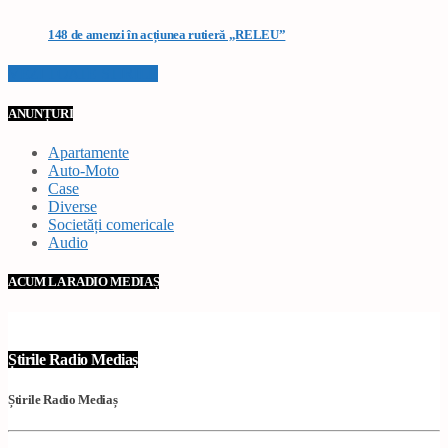
148 de amenzi în acțiunea rutieră „RELEU”
VEZI TOATE STIRILE
ANUNȚURI
Apartamente
Auto-Moto
Case
Diverse
Societăți comericale
Audio
ACUM LA RADIO MEDIAȘ
Știrile Radio Mediaș
Știrile Radio Mediaș