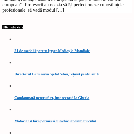
european’’. Profesorii au ocazia să își perfecționeze cunoștiințele
profesionale, să vadă modul […]
Ultimele știri
21 de medalii pentru Ippon Mediaș la Mondiale
Directorul Căminului Spital Sibiu, reținut pentru mită
Condamnată pentru furt, încarcerată la Gherla
Motociclist fără permis și cu vehicul neînmatriculat