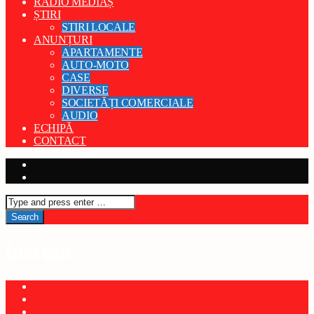
RADIO MEDIAȘ
ȘTIRI
STIRI LOCALE
ANUNȚURI
APARTAMENTE
AUTO-MOTO
CASE
DIVERSE
SOCIETĂȚI COMERCIALE
AUDIO
ECHIPĂ
CONTACT
biertan