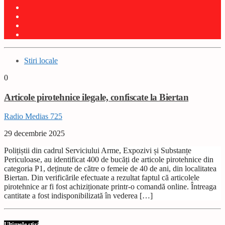
Stiri locale
0
Articole pirotehnice ilegale, confiscate la Biertan
Radio Medias 725
29 decembrie 2025
Polițiștii din cadrul Serviciului Arme, Expozivi și Substanțe
Periculoase, au identificat 400 de bucăți de articole pirotehnice din
categoria P1, deținute de către o femeie de 40 de ani, din localitatea
Biertan. Din verificările efectuate a rezultat faptul că articolele
pirotehnice ar fi fost achiziționate printr-o comandă online. Întreaga
cantitate a fost indisponibilizată în vederea […]
Ultimele știri