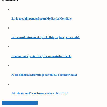
21 de medalii pentru Ippon Mediaș la Mondiale
Directorul Căminului Spital Sibiu, reținut pentru mită
Condamnată pentru furt, încarcerată la Gherla
Motociclist fără permis și cu vehicul neînmatriculat
148 de amenzi în acțiunea rutieră „RELEU”
VEZI TOATE STIRILE