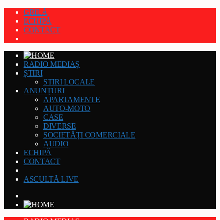
GRILĂ
ECHIPĂ
CONTACT
RADIO MEDIAȘ
ȘTIRI
STIRI LOCALE
ANUNȚURI
APARTAMENTE
AUTO-MOTO
CASE
DIVERSE
SOCIETĂȚI COMERCIALE
AUDIO
ECHIPĂ
CONTACT
ASCULTĂ LIVE