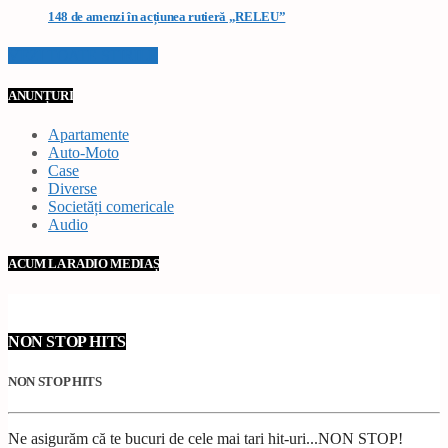
148 de amenzi în acțiunea rutieră „RELEU”
VEZI TOATE STIRILE
ANUNȚURI
Apartamente
Auto-Moto
Case
Diverse
Societăți comericale
Audio
ACUM LA RADIO MEDIAȘ
NON STOP HITS
NON STOP HITS
Ne asigurăm că te bucuri de cele mai tari hit-uri...NON STOP!