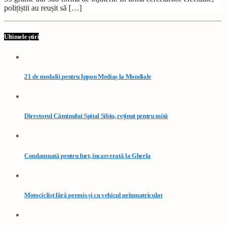
polițiștii au reușit să […]
Ultimele știri
21 de medalii pentru Ippon Mediaș la Mondiale
Directorul Căminului Spital Sibiu, reținut pentru mită
Condamnată pentru furt, încarcerată la Gherla
Motociclist fără permis și cu vehicul neînmatriculat