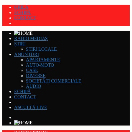
GRILĂ
ECHIPĂ
CONTACT
RADIO MEDIAȘ
ȘTIRI
STIRI LOCALE
ANUNȚURI
APARTAMENTE
AUTO-MOTO
CASE
DIVERSE
SOCIETĂȚI COMERCIALE
AUDIO
ECHIPĂ
CONTACT
ASCULTĂ LIVE