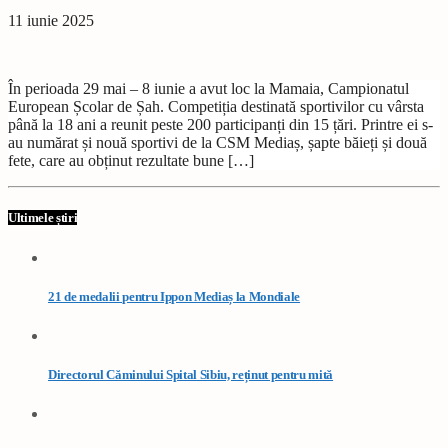
11 iunie 2025
În perioada 29 mai – 8 iunie a avut loc la Mamaia, Campionatul
European Școlar de Șah. Competiția destinată sportivilor cu vârsta
până la 18 ani a reunit peste 200 participanți din 15 țări. Printre ei s-
au numărat și nouă sportivi de la CSM Mediaș, șapte băieți și două
fete, care au obținut rezultate bune […]
Ultimele știri
21 de medalii pentru Ippon Mediaș la Mondiale
Directorul Căminului Spital Sibiu, reținut pentru mită