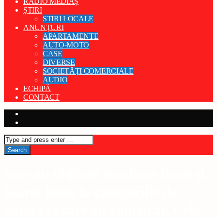
RADIO MEDIAȘ
ȘTIRI
STIRI LOCALE
ANUNȚURI
APARTAMENTE
AUTO-MOTO
CASE
DIVERSE
SOCIETĂȚI COMERCIALE
AUDIO
ECHIPĂ
CONTACT
care au obținut rezultate bune și
foarte bune la categoriile de
vârstă la care au concurat. Cele