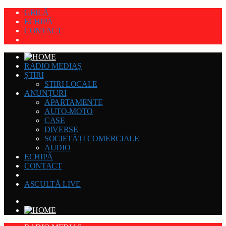
GRILĂ
ECHIPĂ
CONTACT
RADIO MEDIAȘ
ȘTIRI
STIRI LOCALE
ANUNȚURI
APARTAMENTE
AUTO-MOTO
CASE
DIVERSE
SOCIETĂȚI COMERCIALE
AUDIO
ECHIPĂ
CONTACT
ASCULTĂ LIVE