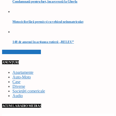
Condamnată pentru furt, încarcerată la Gherla
Motociclist fără permis și cu vehicul neînmatriculat
148 de amenzi în acțiunea rutieră „RELEU”
VEZI TOATE STIRILE
ANUNȚURI
Apartamente
Auto-Moto
Case
Diverse
Societăți comericale
Audio
ACUM LA RADIO MEDIAȘ