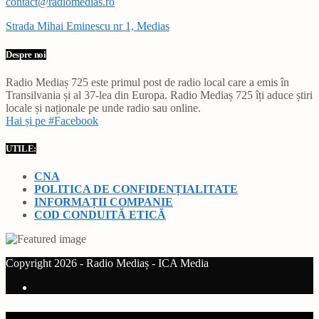
contact@radiomedias.ro
Strada Mihai Eminescu nr 1, Medias
Despre noi
Radio Mediaș 725 este primul post de radio local care a emis în
Transilvania și al 37-lea din Europa. Radio Mediaș 725 îți aduce știri
locale și naționale pe unde radio sau online.
Hai și pe #Facebook
UTILE:
CNA
POLITICA DE CONFIDENȚIALITATE
INFORMAȚII COMPANIE
COD CONDUITĂ ETICĂ
Copyright 2026 - Radio Mediaș - ICA Media
Current track