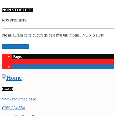
NON STOP HITS
NON STOP HITS
Ne asigurăm că te bucuri de cele mai tari hit-uri...NON STOP!
Info and episodes
Pages
1
Contact
www,radiomedias.ro
0269 834 554