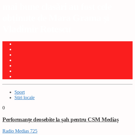
mai bune clasări au fost cele
obținute de Mara Grama și
Vladimir Rotescu
Sport
Stiri locale
0
Performanțe deosebite la șah pentru CSM Mediaș
Radio Medias 725