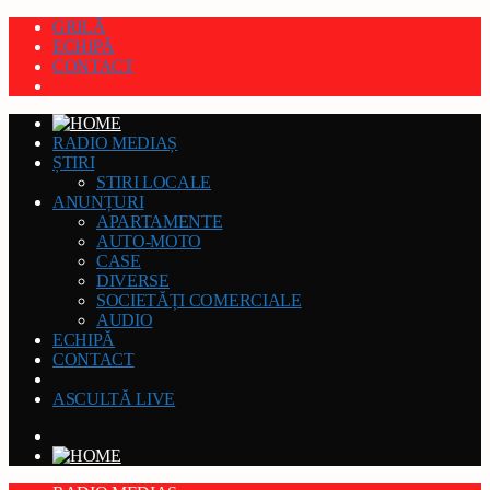
GRILĂ
ECHIPĂ
CONTACT
RADIO MEDIAȘ
ȘTIRI
STIRI LOCALE
ANUNȚURI
APARTAMENTE
AUTO-MOTO
CASE
DIVERSE
SOCIETĂȚI COMERCIALE
AUDIO
ECHIPĂ
CONTACT
ASCULTĂ LIVE