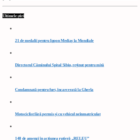
Ultimele știri
21 de medalii pentru Ippon Mediaș la Mondiale
Directorul Căminului Spital Sibiu, reținut pentru mită
Condamnată pentru furt, încarcerată la Gherla
Motociclist fără permis și cu vehicul neînmatriculat
148 de amenzi în acțiunea rutieră „RELEU”