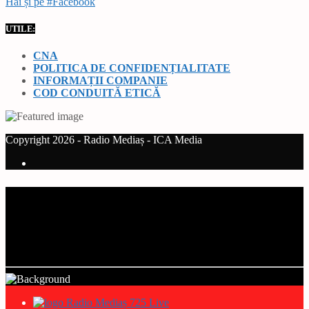
Hai și pe #Facebook
UTILE:
CNA
POLITICA DE CONFIDENȚIALITATE
INFORMAȚII COMPANIE
COD CONDUITĂ ETICĂ
Copyright 2026 - Radio Mediaș - ICA Media
Current track
Title
Artist
Radio Mediaș 725 Live