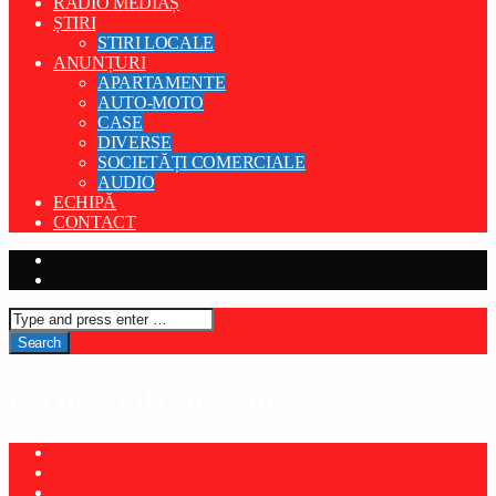
RADIO MEDIAȘ
ȘTIRI
STIRI LOCALE
ANUNȚURI
APARTAMENTE
AUTO-MOTO
CASE
DIVERSE
SOCIETĂȚI COMERCIALE
AUDIO
ECHIPĂ
CONTACT
cartier Vitrometan