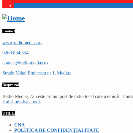
1
Contact
www,radiomedias.ro
0269 834 554
contact@radiomedias.ro
Strada Mihai Eminescu nr 1, Medias
Despre noi
Radio Mediaș 725 este primul post de radio local care a emis în Transil
Hai și pe #Facebook
UTILE:
CNA
POLITICA DE CONFIDENȚIALITATE