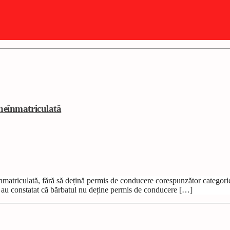
neînmatriculată
atriculată, fără să dețină permis de conducere corespunzător categoriei 
știi au constatat că bărbatul nu deține permis de conducere […]