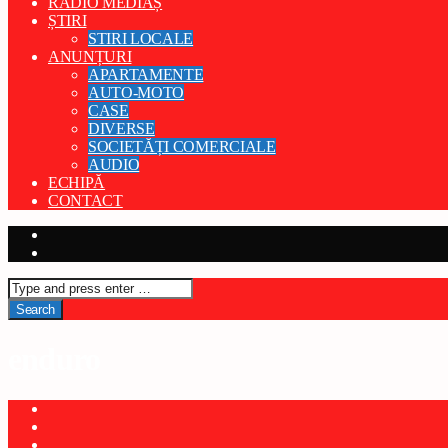
RADIO MEDIAȘ
ȘTIRI
STIRI LOCALE
ANUNȚURI
APARTAMENTE
AUTO-MOTO
CASE
DIVERSE
SOCIETĂȚI COMERCIALE
AUDIO
ECHIPĂ
CONTACT
enduro