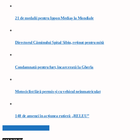
21 de medalii pentru Ippon Mediaș la Mondiale
Directorul Căminului Spital Sibiu, reținut pentru mită
Condamnată pentru furt, încarcerată la Gherla
Motociclist fără permis și cu vehicul neînmatriculat
148 de amenzi în acțiunea rutieră „RELEU”
VEZI TOATE STIRILE