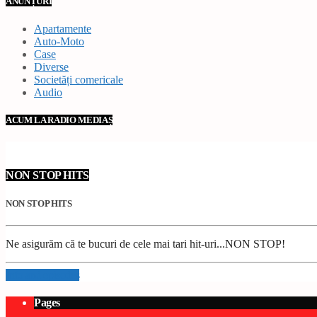
ANUNȚURI
Apartamente
Auto-Moto
Case
Diverse
Societăți comericale
Audio
ACUM LA RADIO MEDIAȘ
NON STOP HITS
NON STOP HITS
Ne asigurăm că te bucuri de cele mai tari hit-uri...NON STOP!
Info and episodes
Pages