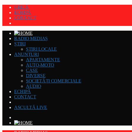
GRILĂ
ECHIPĂ
CONTACT
RADIO MEDIAȘ
ȘTIRI
STIRI LOCALE
ANUNȚURI
APARTAMENTE
AUTO-MOTO
CASE
DIVERSE
SOCIETĂȚI COMERCIALE
AUDIO
ECHIPĂ
CONTACT
ASCULTĂ LIVE