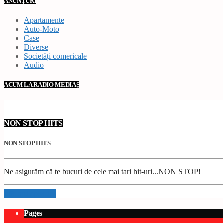
ANUNȚURI
Apartamente
Auto-Moto
Case
Diverse
Societăți comericale
Audio
ACUM LA RADIO MEDIAȘ
NON STOP HITS
NON STOP HITS
Ne asigurăm că te bucuri de cele mai tari hit-uri...NON STOP!
Info and episodes
Pages