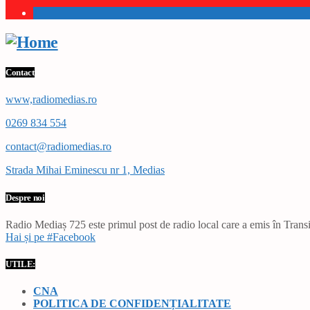
1
Contact
www,radiomedias.ro
0269 834 554
contact@radiomedias.ro
Strada Mihai Eminescu nr 1, Medias
Despre noi
Radio Mediaș 725 este primul post de radio local care a emis în Transil
Hai și pe #Facebook
UTILE:
CNA
POLITICA DE CONFIDENȚIALITATE