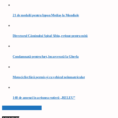
21 de medalii pentru Ippon Mediaș la Mondiale
Directorul Căminului Spital Sibiu, reținut pentru mită
Condamnată pentru furt, încarcerată la Gherla
Motociclist fără permis și cu vehicul neînmatriculat
148 de amenzi în acțiunea rutieră „RELEU”
VEZI TOATE STIRILE