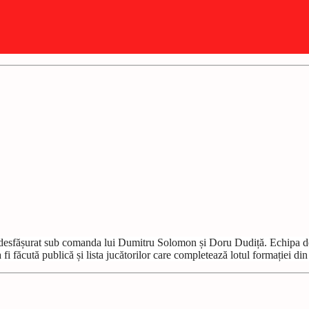
t desfășurat sub comanda lui Dumitru Solomon și Doru Dudiță. Echipa de
i făcută publică și lista jucătorilor care completează lotul formației di