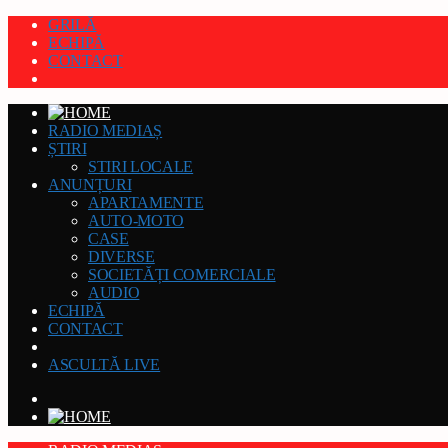
GRILĂ
ECHIPĂ
CONTACT
RADIO MEDIAȘ
ȘTIRI
STIRI LOCALE
ANUNȚURI
APARTAMENTE
AUTO-MOTO
CASE
DIVERSE
SOCIETĂȚI COMERCIALE
AUDIO
ECHIPĂ
CONTACT
ASCULTĂ LIVE