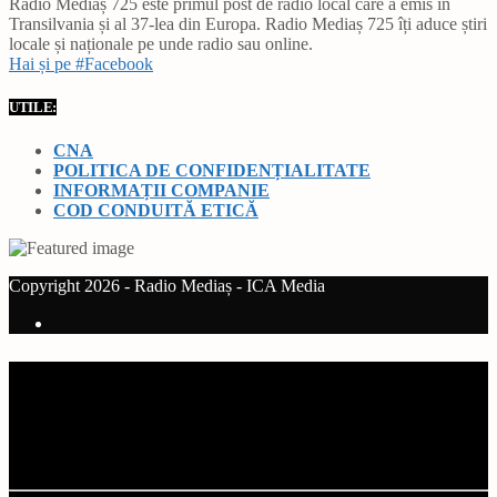
Radio Mediaș 725 este primul post de radio local care a emis în
Transilvania și al 37-lea din Europa. Radio Mediaș 725 îți aduce știri
locale și naționale pe unde radio sau online.
Hai și pe #Facebook
UTILE:
CNA
POLITICA DE CONFIDENȚIALITATE
INFORMAȚII COMPANIE
COD CONDUITĂ ETICĂ
Copyright 2026 - Radio Mediaș - ICA Media
Current track
Title
Artist