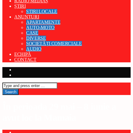
RADIO MEDIAȘ
ȘTIRI
STIRI LOCALE
ANUNȚURI
APARTAMENTE
AUTO-MOTO
CASE
DIVERSE
SOCIETĂȚI COMERCIALE
AUDIO
ECHIPĂ
CONTACT
În perioada 29 mai – 8 iunie a
avut loc la Mamaia