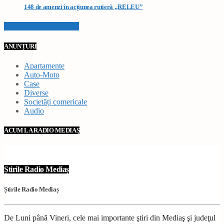
148 de amenzi în acțiunea rutieră „RELEU”
VEZI TOATE STIRILE
ANUNȚURI
Apartamente
Auto-Moto
Case
Diverse
Societăți comericale
Audio
ACUM LA RADIO MEDIAȘ
Știrile Radio Mediaș
Știrile Radio Mediaș
De Luni până Vineri, cele mai importante ştiri din Mediaş şi judeţul