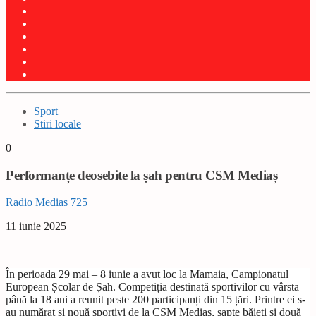
Sport
Stiri locale
0
Performanțe deosebite la șah pentru CSM Mediaș
Radio Medias 725
11 iunie 2025
În perioada 29 mai – 8 iunie a avut loc la Mamaia, Campionatul
European Școlar de Șah. Competiția destinată sportivilor cu vârsta
până la 18 ani a reunit peste 200 participanți din 15 țări. Printre ei s-
au numărat și nouă sportivi de la CSM Mediaș, șapte băieți și două