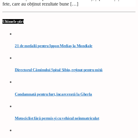
fete, care au obținut rezultate bune […]
Ultimele știri
21 de medalii pentru Ippon Mediaș la Mondiale
Directorul Căminului Spital Sibiu, reținut pentru mită
Condamnată pentru furt, încarcerată la Gherla
Motociclist fără permis și cu vehicul neînmatriculat