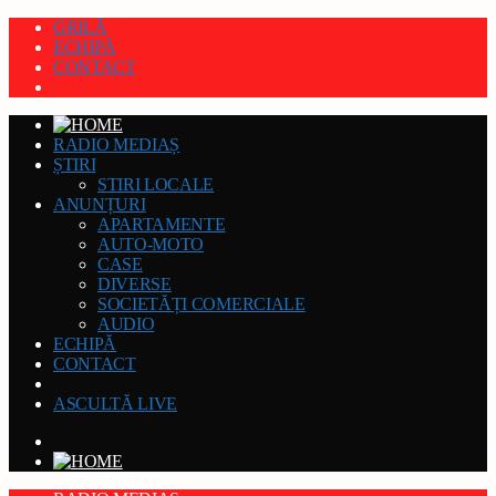
GRILĂ
ECHIPĂ
CONTACT
RADIO MEDIAȘ
ȘTIRI
STIRI LOCALE
ANUNȚURI
APARTAMENTE
AUTO-MOTO
CASE
DIVERSE
SOCIETĂȚI COMERCIALE
AUDIO
ECHIPĂ
CONTACT
ASCULTĂ LIVE