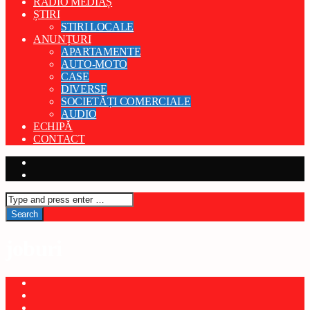
RADIO MEDIAȘ
ȘTIRI
STIRI LOCALE
ANUNȚURI
APARTAMENTE
AUTO-MOTO
CASE
DIVERSE
SOCIETĂȚI COMERCIALE
AUDIO
ECHIPĂ
CONTACT
joburi