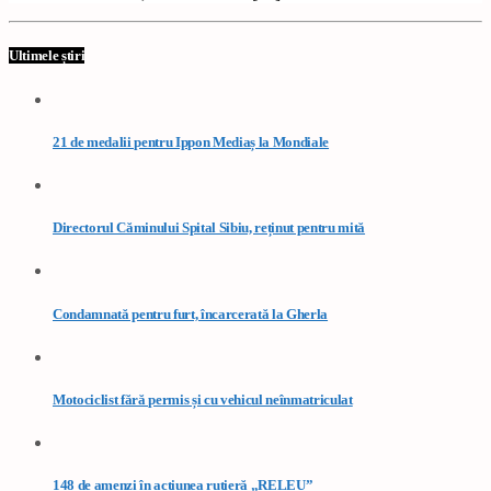
Ultimele știri
21 de medalii pentru Ippon Mediaș la Mondiale
Directorul Căminului Spital Sibiu, reținut pentru mită
Condamnată pentru furt, încarcerată la Gherla
Motociclist fără permis și cu vehicul neînmatriculat
148 de amenzi în acțiunea rutieră „RELEU”