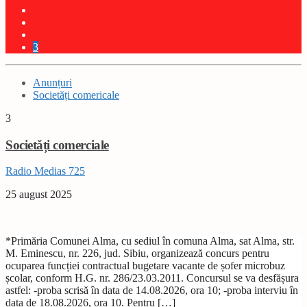
3
Anunțuri
Societăți comericale
3
Societăți comerciale
Radio Medias 725
25 august 2025
*Primăria Comunei Alma, cu sediul în comuna Alma, sat Alma, str.
M. Eminescu, nr. 226, jud. Sibiu, organizează concurs pentru
ocuparea funcției contractual bugetare vacante de șofer microbuz
școlar, conform H.G. nr. 286/23.03.2011. Concursul se va desfășura
astfel: -proba scrisă în data de 14.08.2026, ora 10; -proba interviu în
data de 18.08.2026, ora 10. Pentru […]