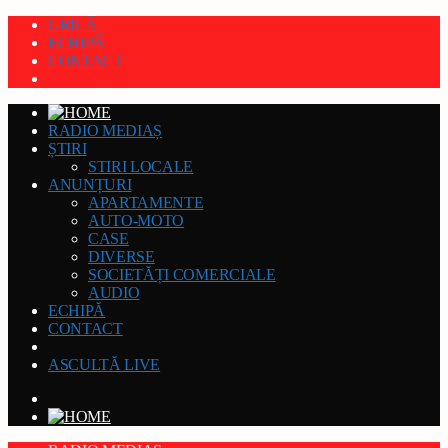
GRILĂ
ECHIPĂ
CONTACT
RADIO MEDIAȘ
ȘTIRI
STIRI LOCALE
ANUNȚURI
APARTAMENTE
AUTO-MOTO
CASE
DIVERSE
SOCIETĂȚI COMERCIALE
AUDIO
ECHIPĂ
CONTACT
ASCULTĂ LIVE