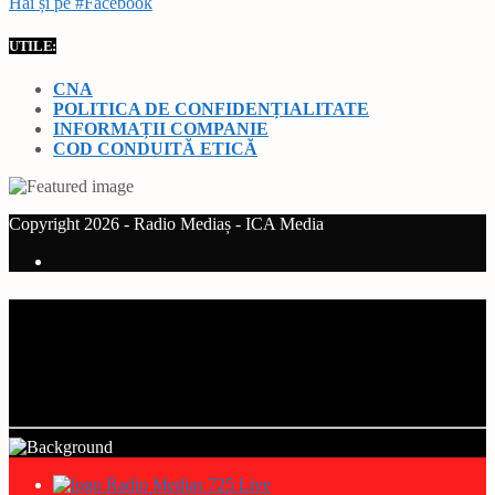
Hai și pe #Facebook
UTILE:
CNA
POLITICA DE CONFIDENȚIALITATE
INFORMAȚII COMPANIE
COD CONDUITĂ ETICĂ
Copyright 2026 - Radio Mediaș - ICA Media
Current track
Title
Artist
Radio Mediaș 725 Live