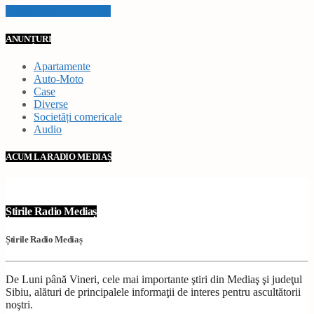
VEZI TOATE STIRILE
ANUNȚURI
Apartamente
Auto-Moto
Case
Diverse
Societăți comericale
Audio
ACUM LA RADIO MEDIAȘ
Știrile Radio Mediaș
Știrile Radio Mediaș
De Luni până Vineri, cele mai importante ştiri din Mediaş şi judeţul
Sibiu, alături de principalele informaţii de interes pentru ascultătorii
noştri.