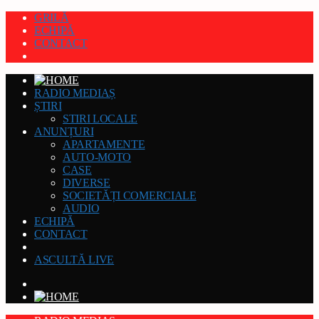
GRILĂ
ECHIPĂ
CONTACT
RADIO MEDIAȘ
ȘTIRI
STIRI LOCALE
ANUNȚURI
APARTAMENTE
AUTO-MOTO
CASE
DIVERSE
SOCIETĂȚI COMERCIALE
AUDIO
ECHIPĂ
CONTACT
ASCULTĂ LIVE