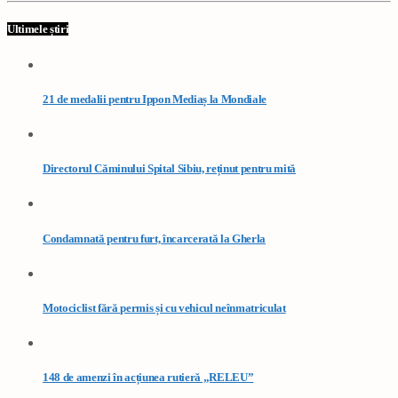
Ultimele știri
21 de medalii pentru Ippon Mediaș la Mondiale
Directorul Căminului Spital Sibiu, reținut pentru mită
Condamnată pentru furt, încarcerată la Gherla
Motociclist fără permis și cu vehicul neînmatriculat
148 de amenzi în acțiunea rutieră „RELEU”