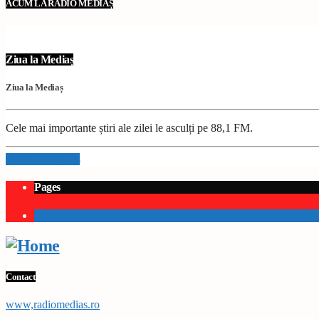
ACUM LA RADIO MEDIAȘ
Ziua la Mediaș
Ziua la Mediaș
Cele mai importante știri ale zilei le asculți pe 88,1 FM.
Info and episodes
Pages
1
Contact
www,radiomedias.ro