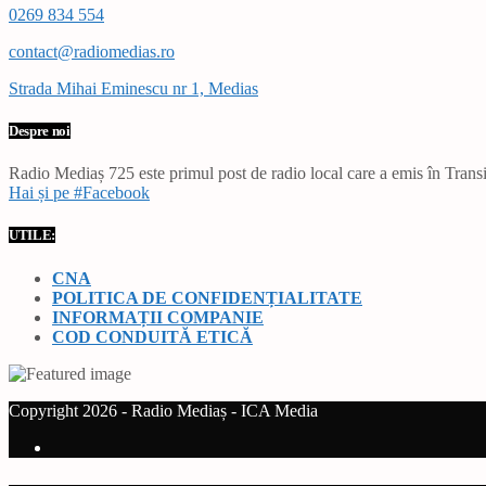
0269 834 554
contact@radiomedias.ro
Strada Mihai Eminescu nr 1, Medias
Despre noi
Radio Mediaș 725 este primul post de radio local care a emis în Transil
Hai și pe #Facebook
UTILE:
CNA
POLITICA DE CONFIDENȚIALITATE
INFORMAȚII COMPANIE
COD CONDUITĂ ETICĂ
Copyright 2026 - Radio Mediaș - ICA Media