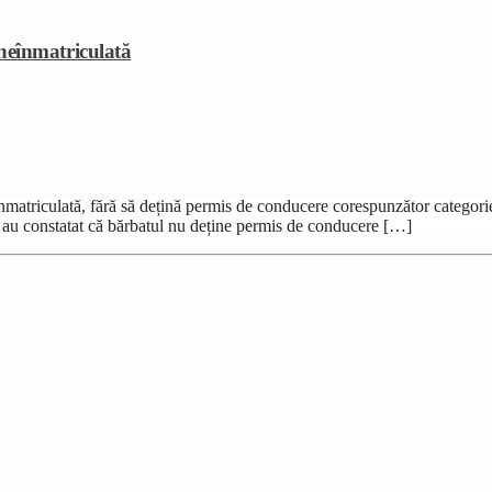
neînmatriculată
atriculată, fără să dețină permis de conducere corespunzător categoriei 
știi au constatat că bărbatul nu deține permis de conducere […]