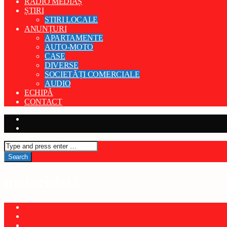
RADIO MEDIAȘ
ȘTIRI
STIRI LOCALE
ANUNȚURI
APARTAMENTE
AUTO-MOTO
CASE
DIVERSE
SOCIETĂȚI COMERCIALE
AUDIO
ECHIPĂ
CONTACT
motocicletă