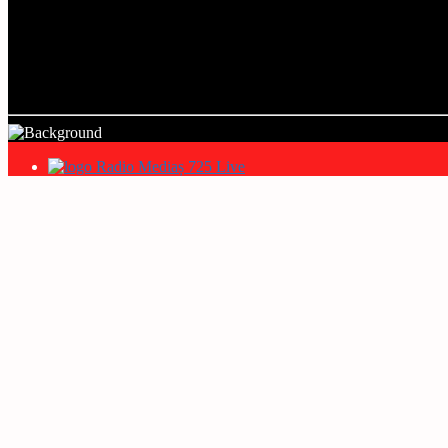
Current track
Title
Artist
Radio Mediaș 725 Live