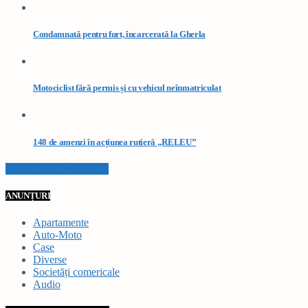
Condamnată pentru furt, încarcerată la Gherla
Motociclist fără permis și cu vehicul neînmatriculat
148 de amenzi în acțiunea rutieră „RELEU”
VEZI TOATE STIRILE
ANUNȚURI
Apartamente
Auto-Moto
Case
Diverse
Societăți comericale
Audio