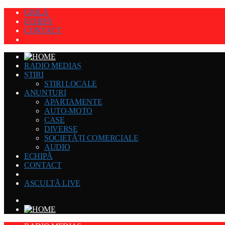
GRILĂ
ECHIPĂ
CONTACT
RADIO MEDIAȘ
ȘTIRI
STIRI LOCALE
ANUNȚURI
APARTAMENTE
AUTO-MOTO
CASE
DIVERSE
SOCIETĂȚI COMERCIALE
AUDIO
ECHIPĂ
CONTACT
ASCULTĂ LIVE