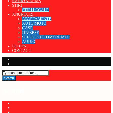
RADIO MEDIAȘ
ȘTIRI
STIRI LOCALE
ANUNȚURI
APARTAMENTE
AUTO-MOTO
CASE
DIVERSE
SOCIETĂȚI COMERCIALE
AUDIO
ECHIPĂ
CONTACT
nașteri