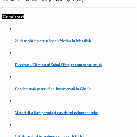
Ultimele știri
21 de medalii pentru Ippon Mediaș la Mondiale
Directorul Căminului Spital Sibiu, reținut pentru mită
Condamnată pentru furt, încarcerată la Gherla
Motociclist fără permis și cu vehicul neînmatriculat
148 de amenzi în acțiunea rutieră „RELEU”