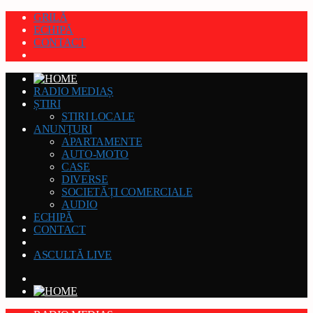
GRILĂ
ECHIPĂ
CONTACT
RADIO MEDIAȘ
ȘTIRI
STIRI LOCALE
ANUNȚURI
APARTAMENTE
AUTO-MOTO
CASE
DIVERSE
SOCIETĂȚI COMERCIALE
AUDIO
ECHIPĂ
CONTACT
ASCULTĂ LIVE