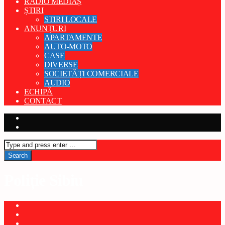
RADIO MEDIAȘ
ȘTIRI
STIRI LOCALE
ANUNȚURI
APARTAMENTE
AUTO-MOTO
CASE
DIVERSE
SOCIETĂȚI COMERCIALE
AUDIO
ECHIPĂ
CONTACT
Poliție Sibiu