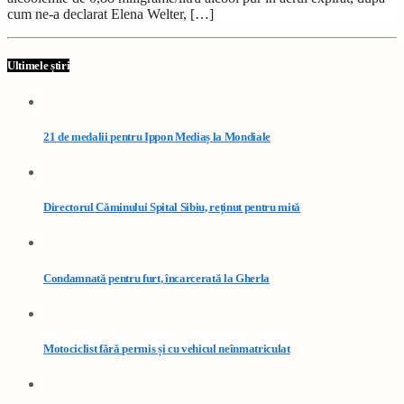
cum ne-a declarat Elena Welter, […]
Ultimele știri
21 de medalii pentru Ippon Mediaș la Mondiale
Directorul Căminului Spital Sibiu, reținut pentru mită
Condamnată pentru furt, încarcerată la Gherla
Motociclist fără permis și cu vehicul neînmatriculat