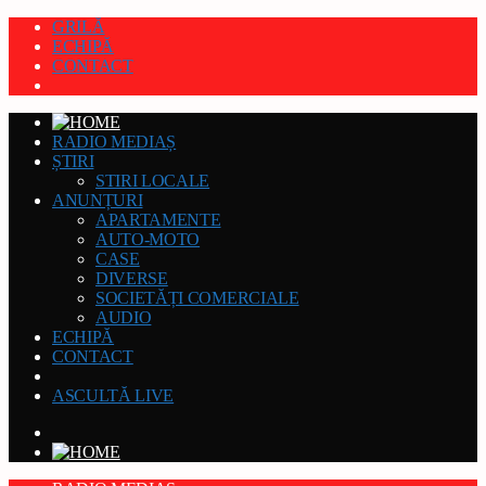
GRILĂ
ECHIPĂ
CONTACT
RADIO MEDIAȘ
ȘTIRI
STIRI LOCALE
ANUNȚURI
APARTAMENTE
AUTO-MOTO
CASE
DIVERSE
SOCIETĂȚI COMERCIALE
AUDIO
ECHIPĂ
CONTACT
ASCULTĂ LIVE