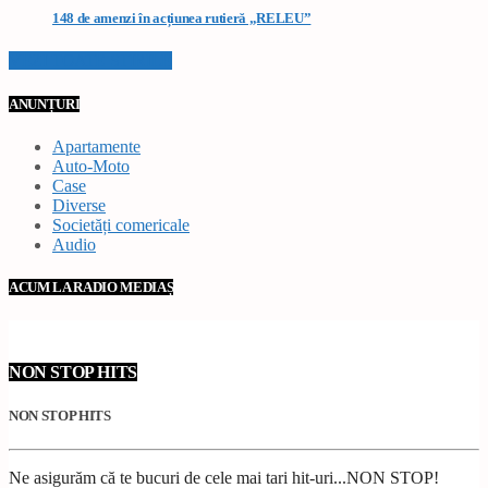
148 de amenzi în acțiunea rutieră „RELEU”
VEZI TOATE STIRILE
ANUNȚURI
Apartamente
Auto-Moto
Case
Diverse
Societăți comericale
Audio
ACUM LA RADIO MEDIAȘ
NON STOP HITS
NON STOP HITS
Ne asigurăm că te bucuri de cele mai tari hit-uri...NON STOP!