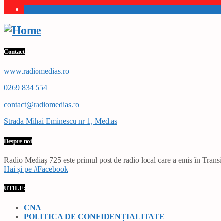
1
Contact
www,radiomedias.ro
0269 834 554
contact@radiomedias.ro
Strada Mihai Eminescu nr 1, Medias
Despre noi
Radio Mediaș 725 este primul post de radio local care a emis în Transil
Hai și pe #Facebook
UTILE:
CNA
POLITICA DE CONFIDENȚIALITATE