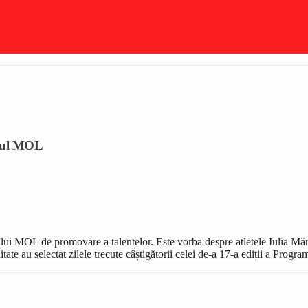
amul MOL
ui MOL de promovare a talentelor. Este vorba despre atletele Iulia Măr
ate au selectat zilele trecute câștigătorii celei de-a 17-a ediții a Pr