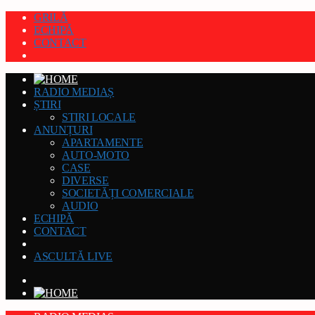
GRILĂ
ECHIPĂ
CONTACT
RADIO MEDIAȘ
ȘTIRI
STIRI LOCALE
ANUNȚURI
APARTAMENTE
AUTO-MOTO
CASE
DIVERSE
SOCIETĂȚI COMERCIALE
AUDIO
ECHIPĂ
CONTACT
ASCULTĂ LIVE