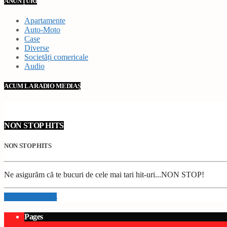
ANUNȚURI
Apartamente
Auto-Moto
Case
Diverse
Societăți comericale
Audio
ACUM LA RADIO MEDIAȘ
NON STOP HITS
NON STOP HITS
Ne asigurăm că te bucuri de cele mai tari hit-uri...NON STOP!
Info and episodes
Pages