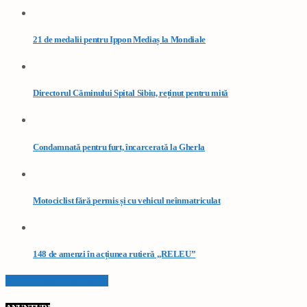
21 de medalii pentru Ippon Mediaș la Mondiale
Directorul Căminului Spital Sibiu, reținut pentru mită
Condamnată pentru furt, încarcerată la Gherla
Motociclist fără permis și cu vehicul neînmatriculat
148 de amenzi în acțiunea rutieră „RELEU”
VEZI TOATE STIRILE