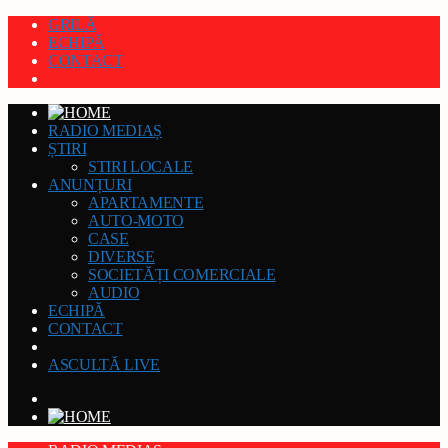
GRILĂ
ECHIPĂ
CONTACT
RADIO MEDIAȘ
ȘTIRI
STIRI LOCALE
ANUNȚURI
APARTAMENTE
AUTO-MOTO
CASE
DIVERSE
SOCIETĂȚI COMERCIALE
AUDIO
ECHIPĂ
CONTACT
ASCULTĂ LIVE