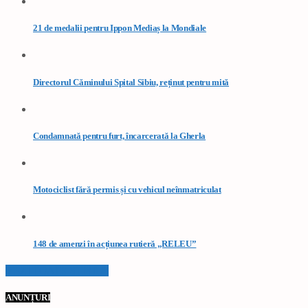
21 de medalii pentru Ippon Mediaș la Mondiale
Directorul Căminului Spital Sibiu, reținut pentru mită
Condamnată pentru furt, încarcerată la Gherla
Motociclist fără permis și cu vehicul neînmatriculat
148 de amenzi în acțiunea rutieră „RELEU”
VEZI TOATE STIRILE
ANUNȚURI