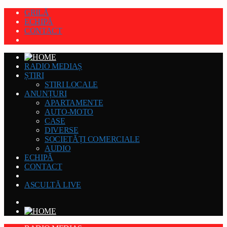
GRILĂ
ECHIPĂ
CONTACT
RADIO MEDIAȘ
ȘTIRI
STIRI LOCALE
ANUNȚURI
APARTAMENTE
AUTO-MOTO
CASE
DIVERSE
SOCIETĂȚI COMERCIALE
AUDIO
ECHIPĂ
CONTACT
ASCULTĂ LIVE