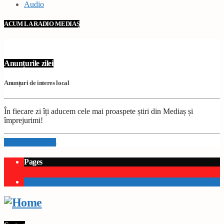
Audio
ACUM LA RADIO MEDIAȘ
Anunțurile zilei
Anunțuri de interes local
În fiecare zi îți aducem cele mai proaspete știri din Mediaș și
împrejurimi!
Info and episodes
Pages
1