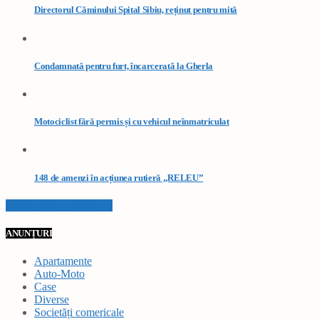
Directorul Căminului Spital Sibiu, reținut pentru mită
Condamnată pentru furt, încarcerată la Gherla
Motociclist fără permis și cu vehicul neînmatriculat
148 de amenzi în acțiunea rutieră „RELEU”
VEZI TOATE STIRILE
ANUNȚURI
Apartamente
Auto-Moto
Case
Diverse
Societăți comericale