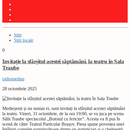
Stiri
Stiri locale
0
Invitație la sfârșitul acestei săptămâni, la teatru în Sala
Traube
radiomedias
28 octombrie 2025
Medieșenii și nu numai ei, sunt invitați la sfârșitul acestei săptămâni
la teatru. Vineri, 31 octombrie, de la ora 19:00, se va juca pe scena
Sălii Traube spectacolul „Butoiul cu fericire”. Acesta va fi pus în
scenă de către Teatrul Particular Brașov. Piesa spune povestea unei
întâlniri complet surprinzătoare dintre un statistician și o chelneriță