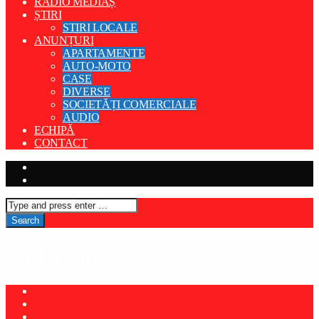
RADIO MEDIAȘ
ȘTIRI
STIRI LOCALE
ANUNȚURI
APARTAMENTE
AUTO-MOTO
CASE
DIVERSE
SOCIETĂȚI COMERCIALE
AUDIO
ECHIPĂ
CONTACT
sala traube