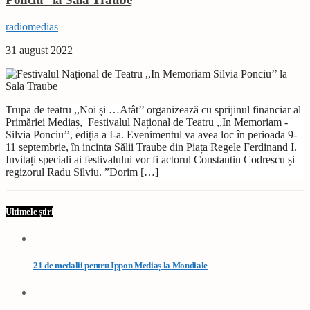
radiomedias
31 august 2022
Trupa de teatru ,,Noi și …Atât’’ organizează cu sprijinul financiar al
Primăriei Mediaș, Festivalul Național de Teatru ,,In Memoriam -
Silvia Ponciu’’, ediția a I-a. Evenimentul va avea loc în perioada 9-
11 septembrie, în incinta Sălii Traube din Piața Regele Ferdinand I.
Invitați speciali ai festivalului vor fi actorul Constantin Codrescu și
regizorul Radu Silviu. ”Dorim […]
Ultimele știri
21 de medalii pentru Ippon Mediaș la Mondiale