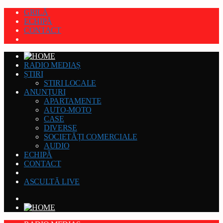
GRILĂ
ECHIPĂ
CONTACT
RADIO MEDIAȘ
ȘTIRI
STIRI LOCALE
ANUNȚURI
APARTAMENTE
AUTO-MOTO
CASE
DIVERSE
SOCIETĂȚI COMERCIALE
AUDIO
ECHIPĂ
CONTACT
ASCULTĂ LIVE