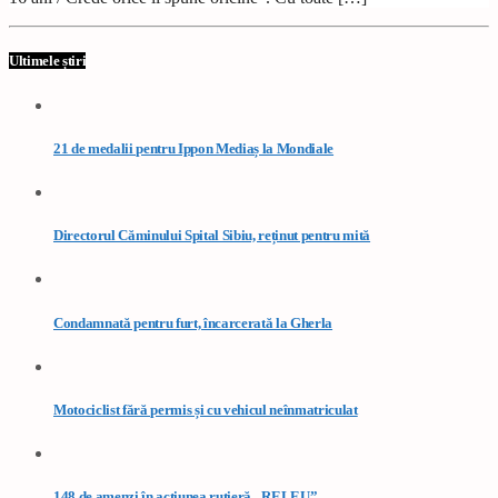
Ultimele știri
21 de medalii pentru Ippon Mediaș la Mondiale
Directorul Căminului Spital Sibiu, reținut pentru mită
Condamnată pentru furt, încarcerată la Gherla
Motociclist fără permis și cu vehicul neînmatriculat
148 de amenzi în acțiunea rutieră „RELEU”