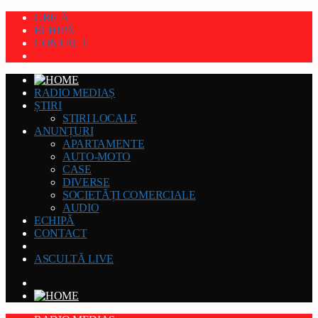
GRILĂ
ECHIPĂ
CONTACT
RADIO MEDIAȘ
ȘTIRI
STIRI LOCALE
ANUNȚURI
APARTAMENTE
AUTO-MOTO
CASE
DIVERSE
SOCIETĂȚI COMERCIALE
AUDIO
ECHIPĂ
CONTACT
ASCULTĂ LIVE