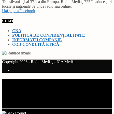
Transilvania și al 37-lea din Europa. Radio Mediaș 725 îți aduce știri
locale și naționale pe unde radio sau online.
Hai și pe #Facebook
UTILE:
CNA
POLITICA DE CONFIDENȚIALITATE
INFORMAȚII COMPANIE
COD CONDUITĂ ETICĂ
Copyright 2026 - Radio Mediaș - ICA Media
Current track
Title
Artist