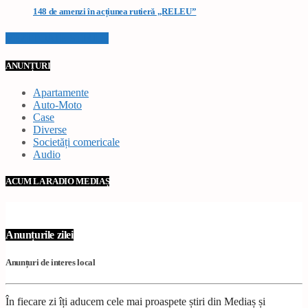
148 de amenzi în acțiunea rutieră „RELEU”
VEZI TOATE STIRILE
ANUNȚURI
Apartamente
Auto-Moto
Case
Diverse
Societăți comericale
Audio
ACUM LA RADIO MEDIAȘ
Anunțurile zilei
Anunțuri de interes local
În fiecare zi îți aducem cele mai proaspete știri din Mediaș și