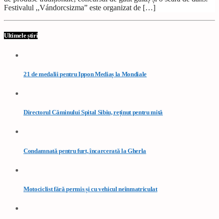
Festivalul ,,Vándorcsizma” este organizat de […]
Ultimele știri
21 de medalii pentru Ippon Mediaș la Mondiale
Directorul Căminului Spital Sibiu, reținut pentru mită
Condamnată pentru furt, încarcerată la Gherla
Motociclist fără permis și cu vehicul neînmatriculat