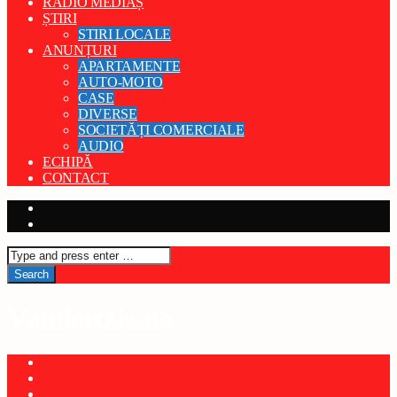
RADIO MEDIAȘ
ȘTIRI
STIRI LOCALE
ANUNȚURI
APARTAMENTE
AUTO-MOTO
CASE
DIVERSE
SOCIETĂȚI COMERCIALE
AUDIO
ECHIPĂ
CONTACT
Vándorcsizma