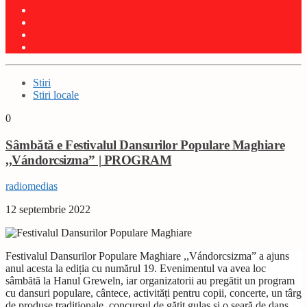
Stiri
Stiri locale
0
Sâmbătă e Festivalul Dansurilor Populare Maghiare
,,Vándorcsizma” | PROGRAM
radiomedias
12 septembrie 2022
Festivalul Dansurilor Populare Maghiare ,,Vándorcsizma” a ajuns
anul acesta la ediția cu numărul 19. Evenimentul va avea loc
sâmbătă la Hanul Greweln, iar organizatorii au pregătit un program
cu dansuri populare, cântece, activități pentru copii, concerte, un târg
de produse tradiționale, concursul de gătit gulaș și o seară de dans.