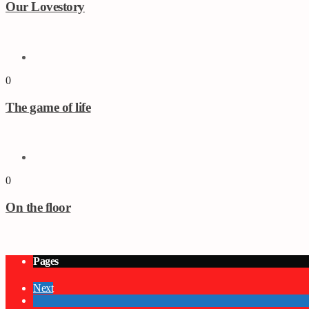
Our Lovestory
0
The game of life
0
On the floor
Pages
Next
1