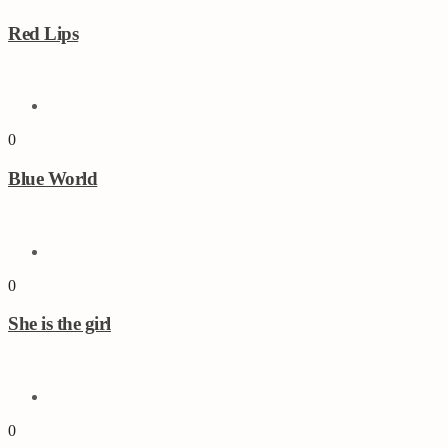
Red Lips
0
Blue World
0
She is the girl
0