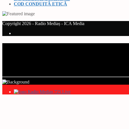
COD CONDUITĂ ETICĂ
Copyright 2026 - Radio Mediaș - ICA Media
Current track
Title
Artist
Radio Mediaș 725 Live