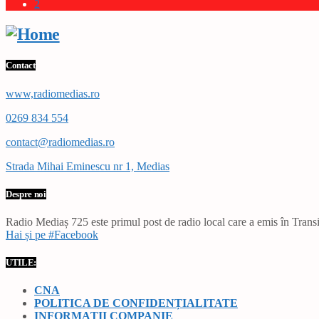
2
Contact
www,radiomedias.ro
0269 834 554
contact@radiomedias.ro
Strada Mihai Eminescu nr 1, Medias
Despre noi
Radio Mediaș 725 este primul post de radio local care a emis în Transil
Hai și pe #Facebook
UTILE:
CNA
POLITICA DE CONFIDENȚIALITATE
INFORMAȚII COMPANIE