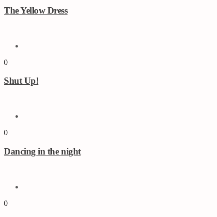
The Yellow Dress
0
Shut Up!
0
Dancing in the night
0