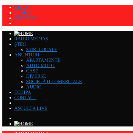
GRILĂ
ECHIPĂ
CONTACT
RADIO MEDIAȘ
ȘTIRI
STIRI LOCALE
ANUNȚURI
APARTAMENTE
AUTO-MOTO
CASE
DIVERSE
SOCIETĂȚI COMERCIALE
AUDIO
ECHIPĂ
CONTACT
ASCULTĂ LIVE