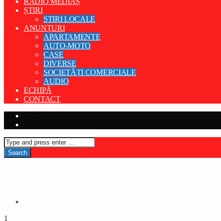
RADIO MEDIAȘ
ȘTIRI
STIRI LOCALE
ANUNȚURI
APARTAMENTE
AUTO-MOTO
CASE
DIVERSE
SOCIETĂȚI COMERCIALE
AUDIO
ECHIPĂ
CONTACT
Videos Archive
1